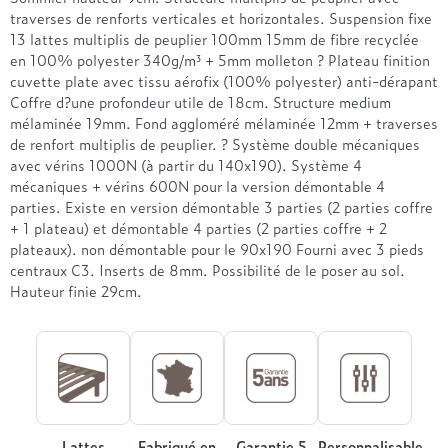
Treca
traverses de renforts verticales et horizontales. Suspension fixe
13 lattes multiplis de peuplier 100mm 15mm de fibre recyclée
en 100% polyester 340g/m³ + 5mm molleton ? Plateau finition
cuvette plate avec tissu aérofix (100% polyester) anti-dérapant
Coffre d?une profondeur utile de 18cm. Structure medium
mélaminée 19mm. Fond aggloméré mélaminée 12mm + traverses
de renfort multiplis de peuplier. ? Système double mécaniques
avec vérins 1000N (à partir du 140x190). Système 4
mécaniques + vérins 600N pour la version démontable 4
parties. Existe en version démontable 3 parties (2 parties coffre
+ 1 plateau) et démontable 4 parties (2 parties coffre + 2
plateaux). non démontable pour le 90x190 Fourni avec 3 pieds
centraux C3. Inserts de 8mm. Possibilité de le poser au sol.
Hauteur finie 29cm.
Lattes
Fabriqué en
Garantie 5
Personnalisable