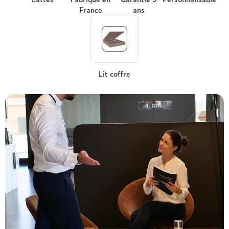
France
ans
Lit coffre