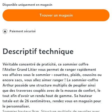
Entre 1000 et 1500€
Simmons
+ de 500€
+ de 1500€
Disponible uniquement en magasin
- de 1000€
+ de 1500€
Nos sommiers par prix
Entre 1000 et 1500€
Trouver un magasin
+ de 1500€
- de 1000€
Entre 1000 et 1500€
Paiement sécurisé
Nos matelas par marque
+ de 1000€
Alpen
André Renault
Descriptif technique
Beautyrest Luxury
Epeda
Véritable concentré de praticité, ce sommier coffre
Ergotherm
l'Atelier Grand Litier vous permet de ranger rapidement
Grand Litier
vos affaires sous le sommier : couettes, plaids, coussins ou
encore sacs, vous allez aimer ranger ! Le sommier-coffre
Hotel & Lodge
Arthur possède une structure multiplis de peuplier ainsi
Simmons
que des traverses couplés avec de la mousse de confort, le
Styldecor
tout afin d'avoir un rendu haut de gamme. Sa hauteur
Technilat
totale est de 26 centimètres, rendez vous en magasin pour
Tempur
le personnaliser.
Sommier hauteur 9cm. Structure multiplis de peuplier avec