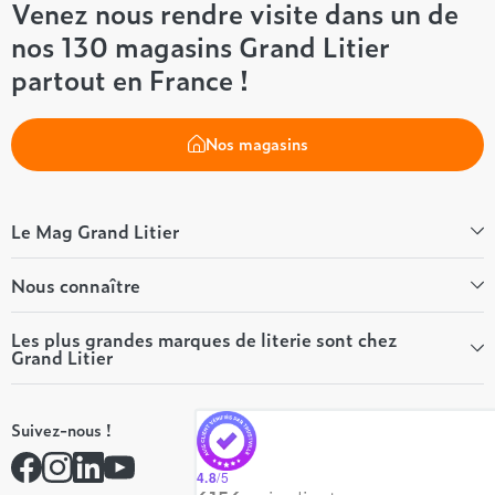
Venez nous rendre visite dans un de
nos 130 magasins Grand Litier
partout en France !
Nos magasins
Le Mag Grand Litier
Bien-être
Nous connaître
Conseils literie
Tous les articles du Mag
Qui sommes-nous ?
Les plus grandes marques de literie sont chez
Grand Litier
Tous nos guides
Nos valeurs
Nos engagements
Tempur
On recrute ! 👋
Suivez-nous !
André Renault
Rejoindre notre réseau
Simmons
Contactez-nous
4.8
/5
Hôtel & Lodge