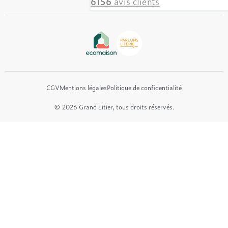
6156
avis clients
Beautyrest Luxury
Epeda
Tréca
Et bien plus encore...
CGV
Mentions légales
Politique de confidentialité
© 2026 Grand Litier, tous droits réservés.