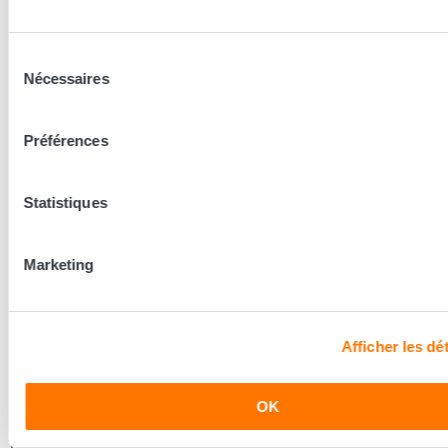
Sélection
Nécessaires
du
consentement
Préférences
L'Atelier
Statistiques
Sommier coffre Hendaye
140x190 (2 personnes)
Marketing
1 382,15 €
Afficher les dét
Les conseillers Grand Litier
OK
Nos conseillers prennent le temps de vous écouter pour
mieux découvrir vos besoins et vous conseiller la literie