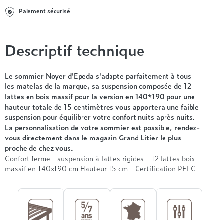
Entre 1000 et 1500€
Simmons
+ de 500€
+ de 1500€
Paiement sécurisé
- de 1000€
+ de 1500€
Nos sommiers par prix
Entre 1000 et 1500€
+ de 1500€
- de 1000€
Descriptif technique
Entre 1000 et 1500€
Nos matelas par marque
+ de 1000€
Le sommier Noyer d'Epeda s'adapte parfaitement à tous
Alpen
les matelas de la marque, sa suspension composée de 12
André Renault
lattes en bois massif pour la version en 140*190 pour une
Beautyrest Luxury
hauteur totale de 15 centimètres vous apportera une faible
suspension pour équilibrer votre confort nuits après nuits.
Epeda
La personnalisation de votre sommier est possible, rendez-
Ergotherm
vous directement dans le magasin Grand Litier le plus
Grand Litier
proche de chez vous.
Hotel & Lodge
Confort ferme - suspension à lattes rigides - 12 lattes bois
massif en 140x190 cm Hauteur 15 cm - Certification PEFC
Simmons
Styldecor
Technilat
Tempur