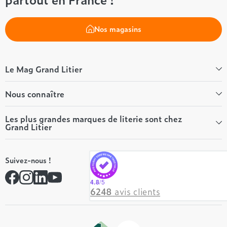
Nos magasins
Le Mag Grand Litier
Bien-être
Nous connaître
Conseils literie
Tous les articles du Mag
Qui sommes-nous ?
Les plus grandes marques de literie sont chez
Grand Litier
Tous nos guides
Nos valeurs
Nos engagements
Tempur
On recrute ! 👋
Suivez-nous !
André Renault
Rejoindre notre réseau
Simmons
Contactez-nous
4.8
/5
Hôtel & Lodge
6248
avis clients
Beautyrest Luxury
Epeda
Tréca