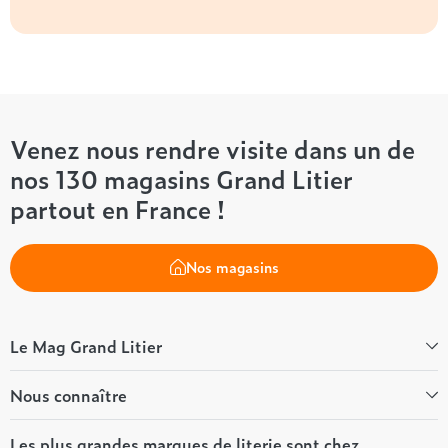
Venez nous rendre visite dans un de
nos 130 magasins Grand Litier
partout en France !
Nos magasins
Le Mag Grand Litier
Bien-être
Nous connaître
Conseils literie
Tous les articles du Mag
Qui sommes-nous ?
Les plus grandes marques de literie sont chez