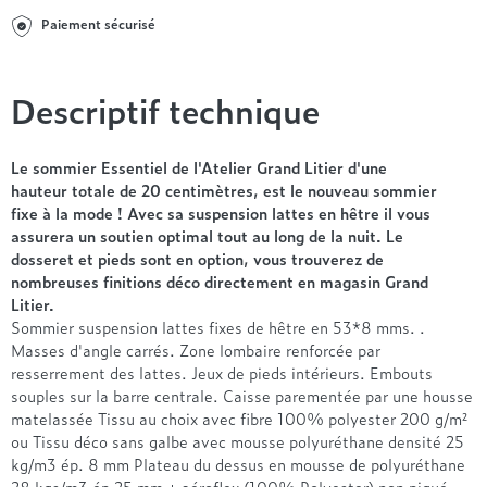
Entre 1000 et 1500€
Simmons
+ de 500€
+ de 1500€
Paiement sécurisé
- de 1000€
+ de 1500€
Nos sommiers par prix
Entre 1000 et 1500€
+ de 1500€
- de 1000€
Descriptif technique
Entre 1000 et 1500€
Nos matelas par marque
+ de 1000€
Le sommier Essentiel de l'Atelier Grand Litier d'une
Alpen
hauteur totale de 20 centimètres, est le nouveau sommier
André Renault
fixe à la mode ! Avec sa suspension lattes en hêtre il vous
Beautyrest Luxury
assurera un soutien optimal tout au long de la nuit. Le
dosseret et pieds sont en option, vous trouverez de
Epeda
nombreuses finitions déco directement en magasin Grand
Ergotherm
Litier.
Grand Litier
Sommier suspension lattes fixes de hêtre en 53*8 mms. .
Hotel & Lodge
Masses d'angle carrés. Zone lombaire renforcée par
resserrement des lattes. Jeux de pieds intérieurs. Embouts
Simmons
souples sur la barre centrale. Caisse parementée par une housse
Styldecor
matelassée Tissu au choix avec fibre 100% polyester 200 g/m²
Technilat
ou Tissu déco sans galbe avec mousse polyuréthane densité 25
Tempur
kg/m3 ép. 8 mm Plateau du dessus en mousse de polyuréthane
28 kgs/m3 ép 25 mm + aéroflex (100% Polyester) non piqué