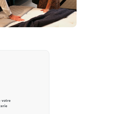
 votre
terie