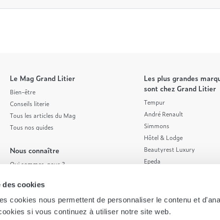
Le Mag Grand Litier
Les plus grandes marqu
sont chez Grand Litier
Bien-être
Tempur
Conseils literie
André Renault
Tous les articles du Mag
Simmons
Tous nos guides
Hôtel & Lodge
Nous connaître
Beautyrest Luxury
Epeda
Qui sommes-nous ?
Tréca
Nos valeurs
se des cookies
Et bien plus encore...
Nos engagements
On recrute ! 👋
, les cookies nous permettent de personnaliser le contenu et d'ana
Rejoindre notre réseau
ookies si vous continuez à utiliser notre site web.