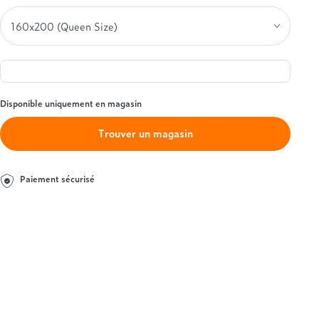
Simmons
Entre 1000 et 1500€
Styldecor
+ de 1000€
Technilat
Tempur
Treca
Disponible uniquement en magasin
Trouver un magasin
Paiement sécurisé