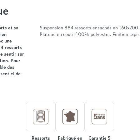
ue
ts et sa
Suspension 884 ressorts ensachés en 160x200. 
tien
Plateau en coutil 100% polyester. Finition tapiss
ec une
84 ressorts
e sentir sur
tion. Pour
ble des
sentiel de
Ressorts
Fabriqué en
Garantie 5