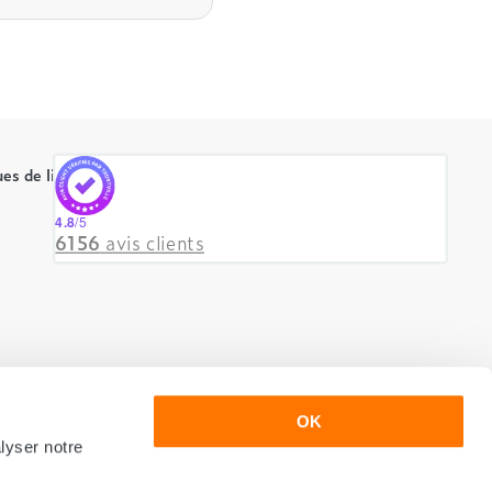
es de literie
4.8
/5
6156
avis clients
OK
lyser notre