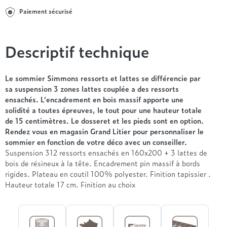
Entre 1000 et 1500€
Simmons
+ de 500€
+ de 1500€
Paiement sécurisé
- de 1000€
+ de 1500€
Nos sommiers par prix
Entre 1000 et 1500€
+ de 1500€
- de 1000€
Descriptif technique
Entre 1000 et 1500€
Nos matelas par marque
+ de 1000€
Le sommier Simmons ressorts et lattes se différencie par
Alpen
sa suspension 3 zones lattes couplée a des ressorts
André Renault
ensachés. L'encadrement en bois massif apporte une
Beautyrest Luxury
solidité a toutes épreuves, le tout pour une hauteur totale
de 15 centimètres. Le dosseret et les pieds sont en option.
Epeda
Rendez vous en magasin Grand Litier pour personnaliser le
Ergotherm
sommier en fonction de votre déco avec un conseiller.
Grand Litier
Suspension 312 ressorts ensachés en 160x200 + 3 lattes de
Hotel & Lodge
bois de résineux à la tête. Encadrement pin massif à bords
rigides. Plateau en coutil 100% polyester. Finition tapissier .
Simmons
Hauteur totale 17 cm. Finition au choix
Styldecor
Technilat
Tempur