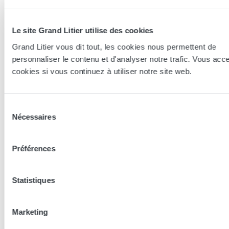
Le site Grand Litier utilise des cookies
Grand Litier vous dit tout, les cookies nous permettent de
personnaliser le contenu et d'analyser notre trafic. Vous acc
L'Atelier
cookies si vous continuez à utiliser notre site web.
Sommier coffre Hendaye
140x190 (2 personnes)
Sélection
Nécessaires
du
1 382,15 €
consentement
Préférences
Les conseillers Grand Litier
Statistiques
Nos conseillers prennent le temps de vous écouter pour
mieux découvrir vos besoins et vous conseiller la literie
adaptée à vos besoins.
Marketing