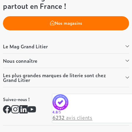
partout en France !
Nos magasins
Le Mag Grand Litier
Bien-être
Nous connaître
Conseils literie
Tous les articles du Mag
Qui sommes-nous ?
Les plus grandes marques de literie sont chez
Grand Litier
Tous nos guides
Nos valeurs
Nos engagements
Tempur
On recrute ! 👋
Suivez-nous !
André Renault
Rejoindre notre réseau
Simmons
Contactez-nous
4.8
/5
Hôtel & Lodge
6232
avis clients
Beautyrest Luxury
Epeda