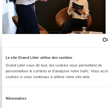
Essayer en magasin
Le site Grand Litier utilise des cookies
Nos conseillers spécialistes du bien-être sont à votre disposition
en lieux de vente afin de vous guider au mieux vers la
Grand Litier vous dit tout, les cookies nous permettent de
technologie, le confort, et les modèles les plus adaptés à votre
personnaliser le contenu et d'analyser notre trafic. Vous acc
sommeil...
cookies si vous continuez à utiliser notre site web.
Trouver le magasin le plus proche
Sélection
Nécessaires
du
consentement