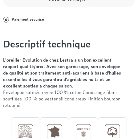
Entre 1000 et 1500€
Simmons
+ de 500€
+ de 1500€
- de 1000€
+ de 1500€
Nos sommiers par prix
Entre 1000 et 1500€
Paiement sécurisé
+ de 1500€
- de 1000€
Entre 1000 et 1500€
Descriptif technique
Nos matelas par marque
+ de 1000€
Alpen
André Renault
L'oreiller Evolution de chez Lestra a un bon excellent
rapport qualité/prix. Avec son garnissage, son enveloppe
Beautyrest Luxury
de qualité et son traitement anti-acariens à base d'huiles
Epeda
essentielles il vous garantira d'agréables nuits et un
Ergotherm
excellent soutien a chaque saison.
Grand Litier
Enveloppe satinée rayée 100 % coton Garnissage fibres
Hotel & Lodge
soufflées 100 % polyester siliconé creux Finition bourdon
retourné
Simmons
Styldecor
Technilat
Tempur