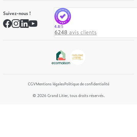
Nos engagements
Tempur
On recrute ! 👋
Suivez-nous !
André Renault
Rejoindre notre réseau
Simmons
Contactez-nous
4.8
/5
Hôtel & Lodge
6248
avis clients
Beautyrest Luxury
Epeda
Tréca
Et bien plus encore...
CGV
Mentions légales
Politique de confidentialité
© 2026 Grand Litier, tous droits réservés.