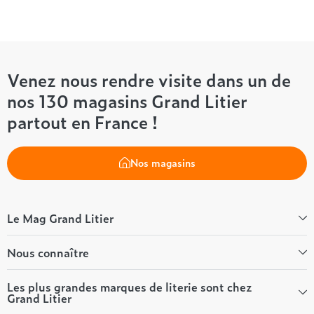
Venez nous rendre visite dans un de
nos 130 magasins Grand Litier
partout en France !
Nos magasins
Le Mag Grand Litier
Bien-être
Nous connaître
Conseils literie
Tous les articles du Mag
Qui sommes-nous ?
Les plus grandes marques de literie sont chez
Grand Litier
Tous nos guides
Nos valeurs