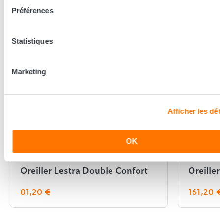
En complément de ce produit
Préférences
Statistiques
Marketing
Afficher les dét
OK
Lestra
Pyrenex
Oreiller Lestra Double Confort
Oreille
81,20 €
161,20 