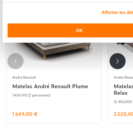
Afficher les dét
OK
Andre Renault
Andre Rena
Matelas André Renault Plume
Matela
Relax
140x190 (2 personnes)
2x 80x200
1 649,00 €
2 220,0