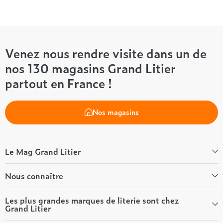
Venez nous rendre visite dans un de
nos 130 magasins Grand Litier
partout en France !
Nos magasins
Le Mag Grand Litier
Bien-être
Nous connaître
Conseils literie
Tous les articles du Mag
Qui sommes-nous ?
Les plus grandes marques de literie sont chez
Grand Litier
Tous nos guides
Nos valeurs
Nos engagements