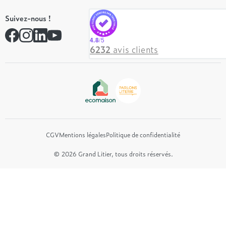
Tempur
On recrute ! 👋
Suivez-nous !
André Renault
Rejoindre notre réseau
Simmons
Contactez-nous
4.8
/5
Hôtel & Lodge
6232
avis clients
Beautyrest Luxury
Epeda
Tréca
Et bien plus encore...
CGV
Mentions légales
Politique de confidentialité
© 2026 Grand Litier, tous droits réservés.