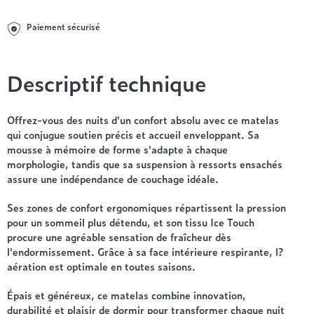
Entre 1000 et 1500€
Simmons
+ de 500€
+ de 1500€
- de 1000€
+ de 1500€
Paiement sécurisé
Nos sommiers par prix
Entre 1000 et 1500€
+ de 1500€
- de 1000€
Descriptif technique
Entre 1000 et 1500€
Nos matelas par marque
+ de 1000€
Alpen
Offrez-vous des nuits d'un confort absolu avec ce matelas
André Renault
qui conjugue soutien précis et accueil enveloppant. Sa
mousse à mémoire de forme s'adapte à chaque
Beautyrest Luxury
morphologie, tandis que sa suspension à ressorts ensachés
Epeda
assure une indépendance de couchage idéale.
Ergotherm
Grand Litier
Ses zones de confort ergonomiques répartissent la pression
pour un sommeil plus détendu, et son tissu Ice Touch
Hotel & Lodge
procure une agréable sensation de fraîcheur dès
Simmons
l'endormissement. Grâce à sa face intérieure respirante, l?
Styldecor
aération est optimale en toutes saisons.
Technilat
Épais et généreux, ce matelas combine innovation,
Tempur
durabilité et plaisir de dormir pour transformer chaque nuit