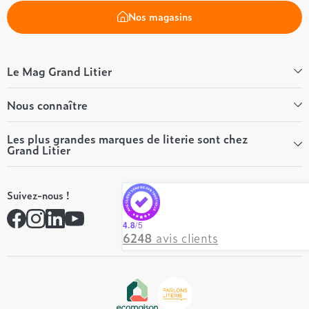
Nos magasins
Le Mag Grand Litier
Bien-être
Nous connaître
Conseils literie
Tous les articles du Mag
Qui sommes-nous ?
Les plus grandes marques de literie sont chez
Grand Litier
Tous nos guides
Nos valeurs
Nos engagements
Tempur
On recrute ! 👋
Suivez-nous !
André Renault
Rejoindre notre réseau
Simmons
Contactez-nous
4.8
/5
Hôtel & Lodge
6248
avis clients
Beautyrest Luxury
Epeda
Tréca
Et bien plus encore...