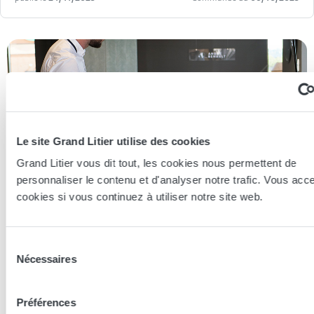
Le site Grand Litier utilise des cookies
Grand Litier vous dit tout, les cookies nous permettent de
personnaliser le contenu et d'analyser notre trafic. Vous acc
cookies si vous continuez à utiliser notre site web.
Sélection
Essayer en magasin
Nécessaires
du
consentement
Préférences
Nos conseillers spécialistes du bien-être sont à votre disposition