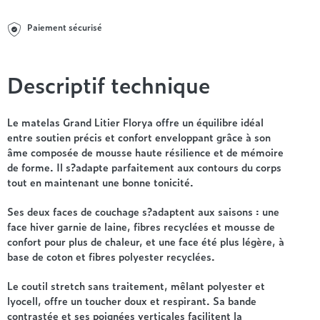
Entre 1000 et 1500€
Simmons
+ de 500€
+ de 1500€
- de 1000€
+ de 1500€
Paiement sécurisé
Nos sommiers par prix
Entre 1000 et 1500€
+ de 1500€
- de 1000€
Descriptif technique
Entre 1000 et 1500€
Nos matelas par marque
+ de 1000€
Alpen
Le matelas Grand Litier Florya offre un équilibre idéal
André Renault
entre soutien précis et confort enveloppant grâce à son
âme composée de mousse haute résilience et de mémoire
Beautyrest Luxury
de forme. Il s?adapte parfaitement aux contours du corps
Epeda
tout en maintenant une bonne tonicité.
Ergotherm
Grand Litier
Ses deux faces de couchage s?adaptent aux saisons : une
face hiver garnie de laine, fibres recyclées et mousse de
Hotel & Lodge
confort pour plus de chaleur, et une face été plus légère, à
Simmons
base de coton et fibres polyester recyclées.
Styldecor
Technilat
Le coutil stretch sans traitement, mêlant polyester et
lyocell, offre un toucher doux et respirant. Sa bande
Tempur
contrastée et ses poignées verticales facilitent la