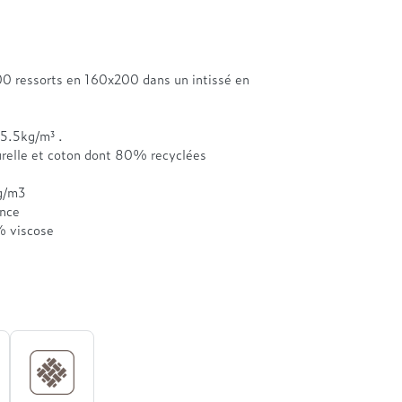
00 ressorts en 160x200 dans un intissé en
5.5kg/m³ .
urelle et coton dont 80% recyclées
g/m3
ance
% viscose