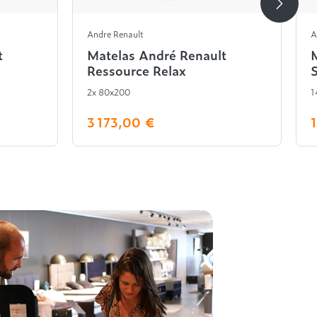
Andre Renault
A
t
Matelas André Renault
Ressource Relax
2x 80x200
1
3 173,00 €