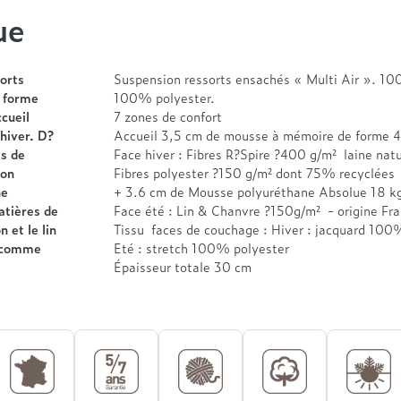
ue
orts
Suspension ressorts ensachés « Multi Air ». 10
 forme
100% polyester.
cueil
7 zones de confort
hiver. D?
Accueil 3,5 cm de mousse à mémoire de forme 4
s de
Face hiver : Fibres R?Spire ?400 g/m² laine nat
ion
Fibres polyester ?150 g/m² dont 75% recyclées
ne
+ 3.6 cm de Mousse polyuréthane Absolue 18 k
atières de
Face été : Lin & Chanvre ?150g/m² - origine Fr
 et le lin
Tissu faces de couchage : Hiver : jacquard 100
é comme
Eté : stretch 100% polyester
Épaisseur totale 30 cm