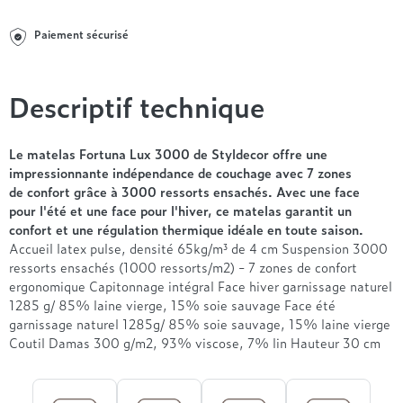
Entre 1000 et 1500€
Simmons
+ de 500€
+ de 1500€
- de 1000€
+ de 1500€
Paiement sécurisé
Nos sommiers par prix
Entre 1000 et 1500€
+ de 1500€
- de 1000€
Descriptif technique
Entre 1000 et 1500€
Nos matelas par marque
+ de 1000€
Alpen
Le matelas Fortuna Lux 3000 de Styldecor offre une
André Renault
impressionnante indépendance de couchage avec 7 zones
de confort grâce à 3000 ressorts ensachés. Avec une face
Beautyrest Luxury
pour l'été et une face pour l'hiver, ce matelas garantit un
Epeda
confort et une régulation thermique idéale en toute saison.
Ergotherm
Accueil latex pulse, densité 65kg/m³ de 4 cm Suspension 3000
Grand Litier
ressorts ensachés (1000 ressorts/m2) - 7 zones de confort
ergonomique Capitonnage intégral Face hiver garnissage naturel
Hotel & Lodge
1285 g/ 85% laine vierge, 15% soie sauvage Face été
Simmons
garnissage naturel 1285g/ 85% soie sauvage, 15% laine vierge
Styldecor
Coutil Damas 300 g/m2, 93% viscose, 7% lin Hauteur 30 cm
Technilat
Tempur