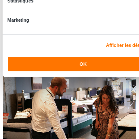
Statistiques
Les conseillers Grand Litier
Marketing
Nos conseillers prennent le temps de vous écouter pour
mieux découvrir vos besoins et vous conseiller la literie
adaptée à vos besoins.
Afficher les dét
Découvrir les coulisses
OK