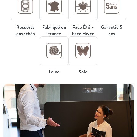
Treca
Ressorts
Fabriqué en
Face Été -
Garantie 5
ensachés
France
Face Hiver
ans
Laine
Soie