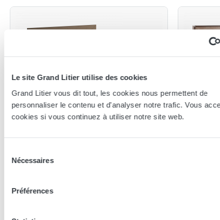
Le site Grand Litier utilise des cookies
Grand Litier vous dit tout, les cookies nous permettent de
personnaliser le contenu et d'analyser notre trafic. Vous acc
cookies si vous continuez à utiliser notre site web.
Andre Renault
Andre Rena
Matelas André Renault Plume
Matela
Sélection
Relax
Nécessaires
du
140x190 (2 personnes)
consentement
2x 80x200
Préférences
1 649,00 €
2 220,0