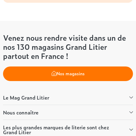
Venez nous rendre visite dans un de
nos 130 magasins Grand Litier
partout en France !
Nos magasins
Le Mag Grand Litier
Bien-être
Nous connaître
Conseils literie
Tous les articles du Mag
Qui sommes-nous ?
Les plus grandes marques de literie sont chez
Grand Litier
Tous nos guides
Nos valeurs