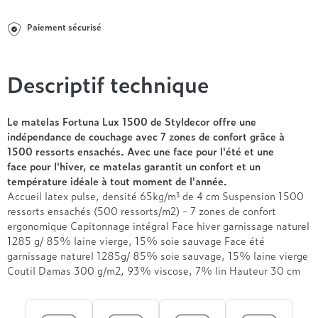
Entre 1000 et 1500€
Simmons
+ de 500€
+ de 1500€
- de 1000€
+ de 1500€
Paiement sécurisé
Nos sommiers par prix
Entre 1000 et 1500€
+ de 1500€
- de 1000€
Descriptif technique
Entre 1000 et 1500€
Nos matelas par marque
+ de 1000€
Alpen
Le matelas Fortuna Lux 1500 de Styldecor offre une
André Renault
indépendance de couchage avec 7 zones de confort grâce à
1500 ressorts ensachés. Avec une face pour l'été et une
Beautyrest Luxury
face pour l'hiver, ce matelas garantit un confort et un
Epeda
température idéale à tout moment de l'année.
Ergotherm
Accueil latex pulse, densité 65kg/m³ de 4 cm Suspension 1500
Grand Litier
ressorts ensachés (500 ressorts/m2) - 7 zones de confort
ergonomique Capitonnage intégral Face hiver garnissage naturel
Hotel & Lodge
1285 g/ 85% laine vierge, 15% soie sauvage Face été
Simmons
garnissage naturel 1285g/ 85% soie sauvage, 15% laine vierge
Styldecor
Coutil Damas 300 g/m2, 93% viscose, 7% lin Hauteur 30 cm
Technilat
Tempur