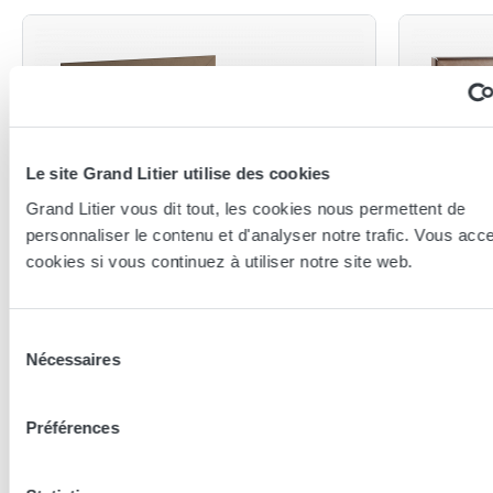
Le site Grand Litier utilise des cookies
Grand Litier vous dit tout, les cookies nous permettent de
personnaliser le contenu et d'analyser notre trafic. Vous acc
cookies si vous continuez à utiliser notre site web.
Andre Renault
Andre Rena
Matelas André Renault Plume
Matela
Sélection
Relax
Nécessaires
du
140x190 (2 personnes)
consentement
2x 80x200
Préférences
1 649,00 €
2 220,0