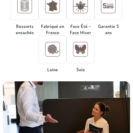
Treca
Ressorts
Fabriqué en
Face Été -
Garantie 5
ensachés
France
Face Hiver
ans
Laine
Soie