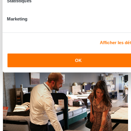
Statistiques
Les conseillers Grand Litier
Marketing
Nos conseillers prennent le temps de vous écouter pour
mieux découvrir vos besoins et vous conseiller la literie
adaptée à vos besoins.
Afficher les dét
Découvrir les coulisses
OK