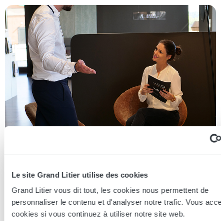
Essayer en magasin
Le site Grand Litier utilise des cookies
Grand Litier vous dit tout, les cookies nous permettent de
Nos conseillers spécialistes du bien-être sont à votre disposition
en lieux de vente afin de vous guider au mieux vers la
personnaliser le contenu et d'analyser notre trafic. Vous acc
technologie, le confort, et les modèles les plus adaptés à votre
cookies si vous continuez à utiliser notre site web.