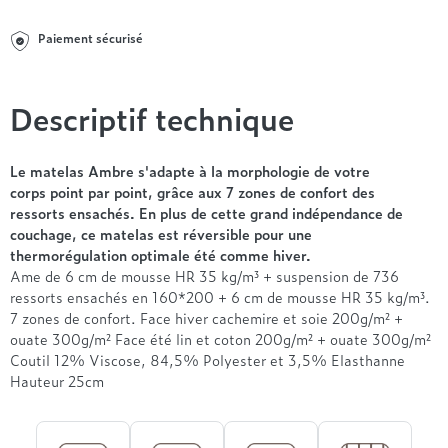
Entre 1000 et 1500€
Simmons
+ de 500€
+ de 1500€
- de 1000€
+ de 1500€
Paiement sécurisé
Nos sommiers par prix
Entre 1000 et 1500€
+ de 1500€
- de 1000€
Descriptif technique
Entre 1000 et 1500€
Nos matelas par marque
+ de 1000€
Alpen
Le matelas Ambre s'adapte à la morphologie de votre
André Renault
corps point par point, grâce aux 7 zones de confort des
ressorts ensachés. En plus de cette grand indépendance de
Beautyrest Luxury
couchage, ce matelas est réversible pour une
Epeda
thermorégulation optimale été comme hiver.
Ergotherm
Ame de 6 cm de mousse HR 35 kg/m³ + suspension de 736
Grand Litier
ressorts ensachés en 160*200 + 6 cm de mousse HR 35 kg/m³.
7 zones de confort. Face hiver cachemire et soie 200g/m² +
Hotel & Lodge
ouate 300g/m² Face été lin et coton 200g/m² + ouate 300g/m²
Simmons
Coutil 12% Viscose, 84,5% Polyester et 3,5% Elasthanne
Styldecor
Hauteur 25cm
Technilat
Tempur