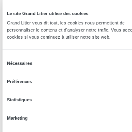
Le site Grand Litier utilise des cookies
Grand Litier vous dit tout, les cookies nous permettent de
personnaliser le contenu et d'analyser notre trafic. Vous acc
Essayer en magasin
cookies si vous continuez à utiliser notre site web.
Nos conseillers spécialistes du bien-être sont à votre disposition
en lieux de vente afin de vous guider au mieux vers la
Sélection
Nécessaires
technologie, le confort, et les modèles les plus adaptés à votre
du
sommeil...
consentement
Préférences
Trouver le magasin le plus proche
Statistiques
En complément de ce produit
Marketing