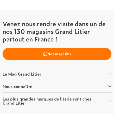
Venez nous rendre visite dans un de
nos 130 magasins Grand Litier
partout en France !
Nos magasins
Le Mag Grand Litier
Bien-être
Nous connaître
Conseils literie
Tous les articles du Mag
Qui sommes-nous ?
Les plus grandes marques de literie sont chez
Grand Litier
Tous nos guides
Nos valeurs
Nos engagements