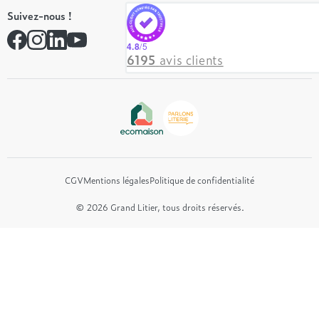
Tempur
On recrute ! 👋
Suivez-nous !
André Renault
Rejoindre notre réseau
Simmons
Contactez-nous
4.8
/5
Hôtel & Lodge
6195
avis clients
Beautyrest Luxury
Epeda
Tréca
Et bien plus encore...
CGV
Mentions légales
Politique de confidentialité
© 2026 Grand Litier, tous droits réservés.