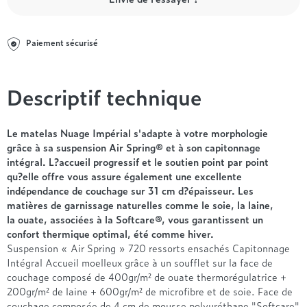
Entre 1000 et 1500€
Simmons
+ de 500€
+ de 1500€
- de 1000€
+ de 1500€
Nos sommiers par prix
Entre 1000 et 1500€
Paiement sécurisé
+ de 1500€
- de 1000€
Entre 1000 et 1500€
Descriptif technique
Nos matelas par marque
+ de 1000€
Alpen
André Renault
Le matelas Nuage Impérial s'adapte à votre morphologie
grâce à sa suspension Air Spring® et à son capitonnage
Beautyrest Luxury
intégral. L?accueil progressif et le soutien point par point
Epeda
qu?elle offre vous assure également une excellente
Ergotherm
indépendance de couchage sur 31 cm d?épaisseur. Les
Grand Litier
matières de garnissage naturelles comme le soie, la laine,
Hotel & Lodge
la ouate, associées à la Softcare®, vous garantissent un
confort thermique optimal, été comme hiver.
Simmons
Suspension « Air Spring » 720 ressorts ensachés Capitonnage
Styldecor
Intégral Accueil moelleux grâce à un soufflet sur la face de
Technilat
couchage composé de 400gr/m² de ouate thermorégulatrice +
Tempur
200gr/m² de laine + 600gr/m² de microfibre et de soie. Face de
couchage composée de 4 cm de mousse polyuréthane "Softcare"