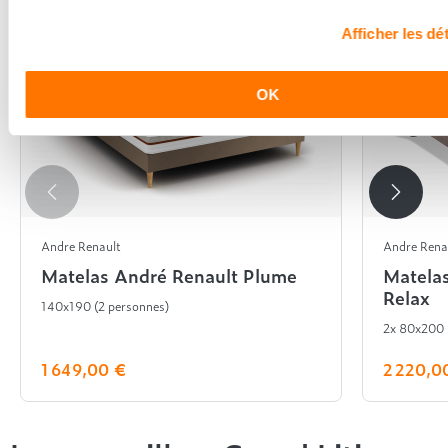
Afficher les dét
OK
Andre Renault
Andre Rena
Matelas André Renault Plume
Matela
Relax
140x190 (2 personnes)
2x 80x200
1 649,00 €
2 220,0