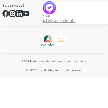
Tempur
On recrute ! 👋
Suivez-nous !
André Renault
Rejoindre notre réseau
Simmons
Contactez-nous
4.8
/5
Hôtel & Lodge
6156
avis clients
Beautyrest Luxury
Epeda
Tréca
Et bien plus encore...
CGV
Mentions légales
Politique de confidentialité
© 2026 Grand Litier, tous droits réservés.