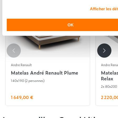
Afficher les dét
OK
Andre Renault
Andre Rena
Matelas André Renault Plume
Matela
Relax
140x190 (2 personnes)
2x 80x200
1 649,00 €
2 220,0