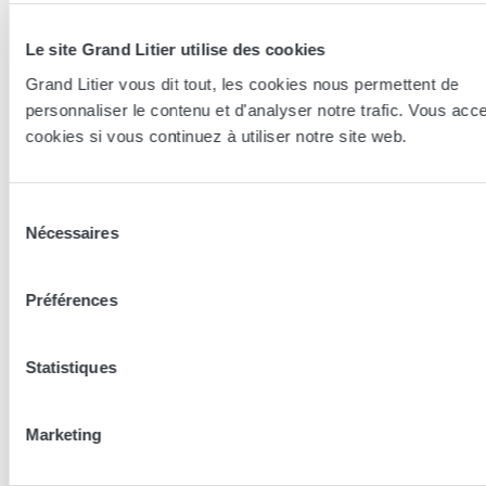
Le site Grand Litier utilise des cookies
Grand Litier vous dit tout, les cookies nous permettent de
personnaliser le contenu et d'analyser notre trafic. Vous acc
Essayer en magasin
cookies si vous continuez à utiliser notre site web.
Nos conseillers spécialistes du bien-être sont à votre disposition
en lieux de vente afin de vous guider au mieux vers la
Sélection
Nécessaires
technologie, le confort, et les modèles les plus adaptés à votre
du
sommeil...
consentement
Préférences
Trouver le magasin le plus proche
Statistiques
En complément de ce produit
Marketing