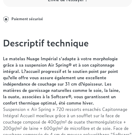
Entre 1000 et 1500€
Simmons
+ de 500€
+ de 1500€
- de 1000€
+ de 1500€
Nos sommiers par prix
Entre 1000 et 1500€
Paiement sécurisé
+ de 1500€
- de 1000€
Entre 1000 et 1500€
Descriptif technique
Nos matelas par marque
+ de 1000€
Alpen
André Renault
Le matelas Nuage Impérial s'adapte à votre morphologie
grâce à sa suspension Air Spring® et à son capitonnage
Beautyrest Luxury
intégral. L?accueil progressif et le soutien point par point
Epeda
qu?elle offre vous assure également une excellente
Ergotherm
indépendance de couchage sur 31 cm d?épaisseur. Les
Grand Litier
matières de garnissage naturelles comme le soie, la laine,
Hotel & Lodge
la ouate, associées à la Softcare®, vous garantissent un
confort thermique optimal, été comme hiver.
Simmons
Suspension « Air Spring » 720 ressorts ensachés Capitonnage
Styldecor
Intégral Accueil moelleux grâce à un soufflet sur la face de
Technilat
couchage composé de 400gr/m² de ouate thermorégulatrice +
Tempur
200gr/m² de laine + 600gr/m² de microfibre et de soie. Face de
couchage composée de 4 cm de mousse polyuréthane "Softcare"