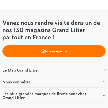
Venez nous rendre visite dans un de
nos 130 magasins Grand Litier
partout en France !
Nos magasins
Le Mag Grand Litier
Bien-être
Nous connaître
Conseils literie
Tous les articles du Mag
Qui sommes-nous ?
Les plus grandes marques de literie sont chez
Grand Litier
Tous nos guides
Nos valeurs
Nos engagements