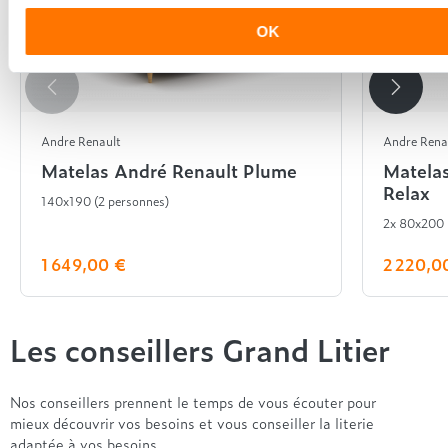
OK
Andre Renault
Andre Rena
Matelas André Renault Plume
Matela
Relax
140x190 (2 personnes)
2x 80x200
1 649,00 €
2 220,0
Les conseillers Grand Litier
Nos conseillers prennent le temps de vous écouter pour
mieux découvrir vos besoins et vous conseiller la literie
adaptée à vos besoins.