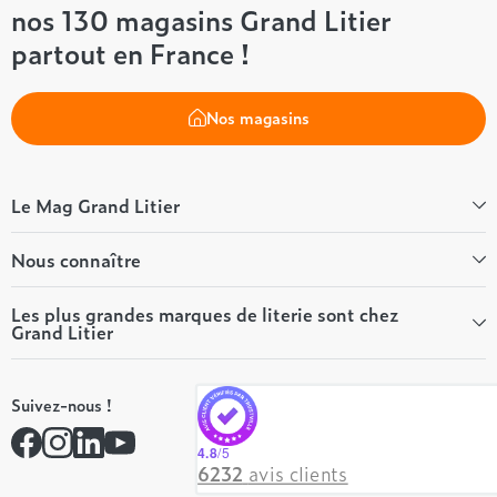
nos 130 magasins Grand Litier
partout en France !
Nos magasins
Le Mag Grand Litier
Bien-être
Nous connaître
Conseils literie
Tous les articles du Mag
Qui sommes-nous ?
Les plus grandes marques de literie sont chez
Grand Litier
Tous nos guides
Nos valeurs
Nos engagements
Tempur
On recrute ! 👋
Suivez-nous !
André Renault
Rejoindre notre réseau
Simmons
Contactez-nous
4.8
/5
Hôtel & Lodge
6232
avis clients
Beautyrest Luxury