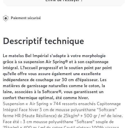
Entre 1000 et 1500€
Simmons
+ de 500€
+ de 1500€
- de 1000€
+ de 1500€
Nos sommiers par prix
Entre 1000 et 1500€
Paiement sécurisé
+ de 1500€
- de 1000€
Entre 1000 et 1500€
Descriptif technique
Nos matelas par marque
+ de 1000€
Alpen
André Renault
Le matelas Bel Impérial s'adapte à votre morphologie
grâce à sa suspension Air Spring® et à son capitonnage
Beautyrest Luxury
intégral. L?accueil progressif et le soutien point par point
Epeda
qu?elle offre vous assure également une excellente
Ergotherm
indépendance de couchage sur 30 cm d?épaisseur. Les
Grand Litier
matières de garnissage naturelles comme le coton, la
Hotel & Lodge
laine, associées à la Softcare®, vous garantissent un
confort thermique optimal, été comme hiver.
Simmons
Suspension « Air Spring » 744 ressorts ensachés Capitonnage
Styldecor
Intégral Face hiver 3 cm de mousse polyuréthane "Softcare"
Technilat
ferme HR (Haute Résilience) de 25kg/m³ + 500 gr / m² de laine.
Tempur
Face été : 3 cm mousse polyuréthane "Softcare" souple de
25kg/m³ + 400 gr / m² de coton Coutil plateau 100% viscose.