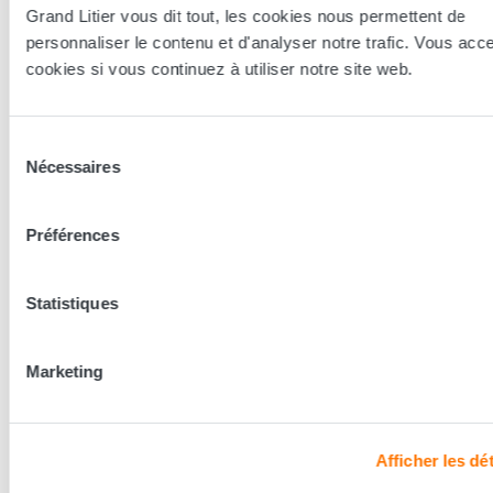
Essayer en magasin
Grand Litier vous dit tout, les cookies nous permettent de
personnaliser le contenu et d'analyser notre trafic. Vous acc
cookies si vous continuez à utiliser notre site web.
Nos conseillers spécialistes du bien-être sont à votre disposition
en lieux de vente afin de vous guider au mieux vers la
technologie, le confort, et les modèles les plus adaptés à votre
sommeil...
Sélection
Nécessaires
du
consentement
Trouver le magasin le plus proche
Préférences
En complément de ce produit
Statistiques
Marketing
Afficher les dét