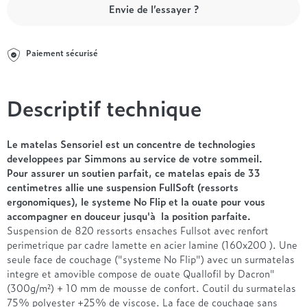
Entre 1000 et 1500€
Simmons
+ de 500€
+ de 1500€
Envie de l’essayer ?
- de 1000€
+ de 1500€
Nos sommiers par prix
Entre 1000 et 1500€
Paiement sécurisé
+ de 1500€
- de 1000€
Entre 1000 et 1500€
Nos matelas par marque
+ de 1000€
Descriptif technique
Alpen
André Renault
Le matelas Sensoriel est un concentre de technologies
Beautyrest Luxury
developpees par Simmons au service de votre sommeil.
Epeda
Pour assurer un soutien parfait, ce matelas epais de 33
Ergotherm
centimetres allie une suspension FullSoft (ressorts
ergonomiques), le systeme No Flip et la ouate pour vous
Grand Litier
accompagner en douceur jusqu'à la position parfaite.
Hotel & Lodge
Suspension de 820 ressorts ensaches Fullsot avec renfort
Simmons
perimetrique par cadre lamette en acier lamine (160x200 ). Une
Styldecor
seule face de couchage ("systeme No Flip") avec un surmatelas
Technilat
integre et amovible compose de ouate Quallofil by Dacron"
(300g/m²) + 10 mm de mousse de confort. Coutil du surmatelas
Tempur
75% polyester +25% de viscose. La face de couchage sans