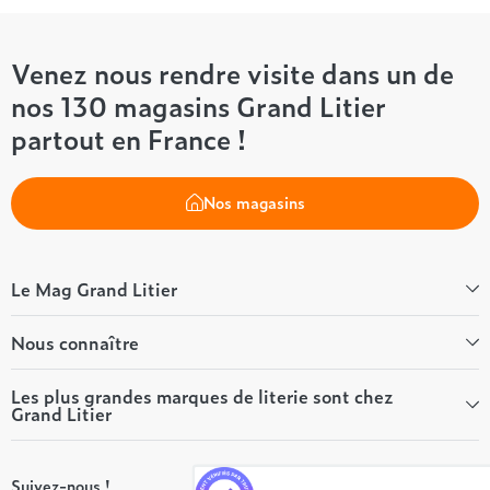
Venez nous rendre visite dans un de
nos 130 magasins Grand Litier
partout en France !
Nos magasins
Le Mag Grand Litier
Bien-être
Nous connaître
Conseils literie
Tous les articles du Mag
Qui sommes-nous ?
Les plus grandes marques de literie sont chez
Grand Litier
Tous nos guides
Nos valeurs
Nos engagements
Tempur
On recrute ! 👋
Suivez-nous !