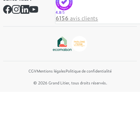
André Renault
Rejoindre notre réseau
Simmons
Contactez-nous
4.8
/5
Hôtel & Lodge
6156
avis clients
Beautyrest Luxury
Epeda
Tréca
Et bien plus encore...
CGV
Mentions légales
Politique de confidentialité
© 2026 Grand Litier, tous droits réservés.