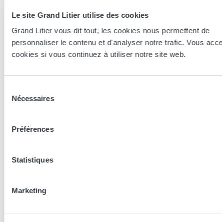
Le site Grand Litier utilise des cookies
Grand Litier vous dit tout, les cookies nous permettent de
Essayer en magasin
personnaliser le contenu et d'analyser notre trafic. Vous acc
cookies si vous continuez à utiliser notre site web.
Nos conseillers spécialistes du bien-être sont à votre disposition
en lieux de vente afin de vous guider au mieux vers la
Sélection
technologie, le confort, et les modèles les plus adaptés à votre
Nécessaires
du
sommeil...
consentement
Préférences
Trouver le magasin le plus proche
Statistiques
En complément de ce produit
Marketing