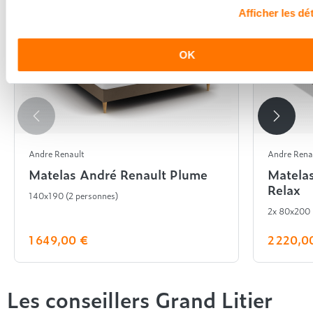
Afficher les dét
OK
Andre Renault
Andre Rena
Matelas André Renault Plume
Matela
Relax
140x190 (2 personnes)
2x 80x200
1 649,00 €
2 220,0
Les conseillers Grand Litier