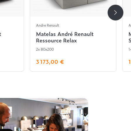
Andre Renault
A
t
Matelas André Renault
Ressource Relax
2x 80x200
1
3 173,00 €