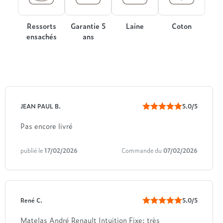
Ressorts
Garantie 5
Laine
Coton
ensachés
ans
JEAN PAUL B.
5.0/5
Pas encore livré
publié le
17/02/2026
Commande du
07/02/2026
René C.
5.0/5
Matelas André Renault Intuition Fixe: très