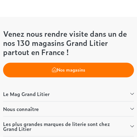
Venez nous rendre visite dans un de
nos 130 magasins Grand Litier
partout en France !
Nos magasins
Le Mag Grand Litier
Bien-être
Nous connaître
Conseils literie
Tous les articles du Mag
Qui sommes-nous ?
Les plus grandes marques de literie sont chez
Grand Litier
Tous nos guides
Nos valeurs