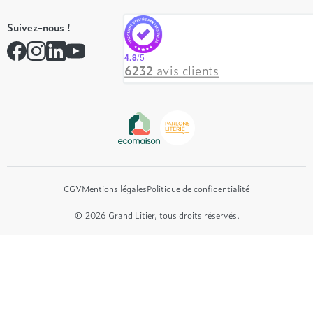
Nos engagements
Tempur
On recrute ! 👋
Suivez-nous !
André Renault
Rejoindre notre réseau
Simmons
Contactez-nous
4.8
/5
Hôtel & Lodge
6232
avis clients
Beautyrest Luxury
Epeda
Tréca
Et bien plus encore...
CGV
Mentions légales
Politique de confidentialité
© 2026 Grand Litier, tous droits réservés.