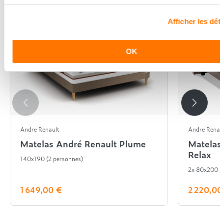
Afficher les dét
OK
Andre Renault
Andre Rena
Matelas André Renault Plume
Matela
Relax
140x190 (2 personnes)
2x 80x200
1 649,00 €
2 220,0