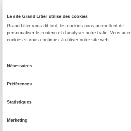
Le site Grand Litier utilise des cookies
Grand Litier vous dit tout, les cookies nous permettent de
personnaliser le contenu et d'analyser notre trafic. Vous acc
Essayer en magasin
cookies si vous continuez à utiliser notre site web.
Nos conseillers spécialistes du bien-être sont à votre disposition
Sélection
en lieux de vente afin de vous guider au mieux vers la
Nécessaires
du
technologie, le confort, et les modèles les plus adaptés à votre
consentement
sommeil...
Préférences
Trouver le magasin le plus proche
Statistiques
En complément de ce produit
Marketing