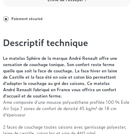
Entre 1000 et 1500€
Simmons
+ de 500€
+ de 1500€
- de 1000€
+ de 1500€
Nos sommiers par prix
Entre 1000 et 1500€
Paiement sécurisé
+ de 1500€
- de 1000€
Entre 1000 et 1500€
Descriptif technique
Nos matelas par marque
+ de 1000€
Alpen
André Renault
Le matelas Sphère de la marque André Renault offre une
sensation de couchage tonique. Son confort reste ferme
Beautyrest Luxury
quelle que soit la face de couchage. La face hiver en laine
Epeda
de Castille et la face été en soie et coton bio permettent
Ergotherm
d'adapter le couchage au gré des saisons. Ce matelas
Grand Litier
André Renault fabriqué en France vous offrira un confort
Hotel & Lodge
d'accueil et de soutien ferme.
Ame composée d'une mousse polyuréthane profilée 100 % Eole
Simmons
Air Soja 7 zones de confort de densité 45 kg/m³ de 18 cm
Styldecor
d'épaisseur
Technilat
Tempur
2 faces de couchage toutes saisons avec garnissage polyester,
laine de castille, coton bio et soie de 460 g/m²