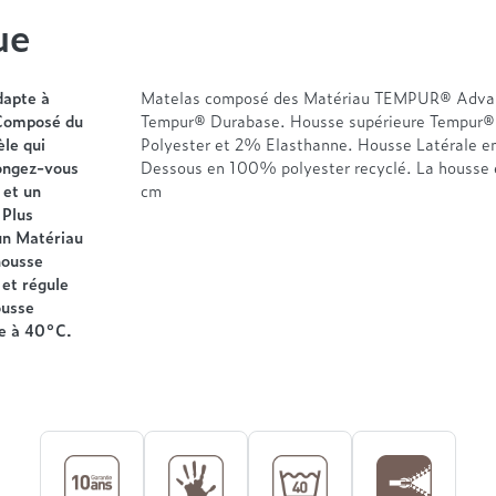
ue
dapte à
Matelas composé des Matériau TEMPUR® Advanc
 Composé du
Tempur® Durabase. Housse supérieure Tempur®
le qui
Polyester et 2% Elasthanne. Housse Latérale e
longez-vous
Dessous en 100% polyester recyclé. La housse 
 et un
cm
 Plus
 un Matériau
housse
 et régule
ousse
ne à 40°C.