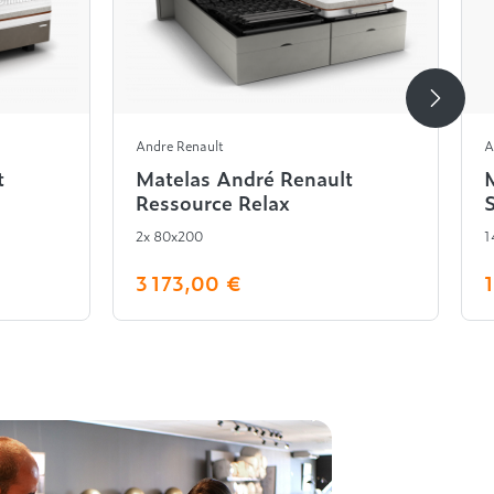
Andre Renault
A
t
Matelas André Renault
Ressource Relax
2x 80x200
1
3 173,00 €