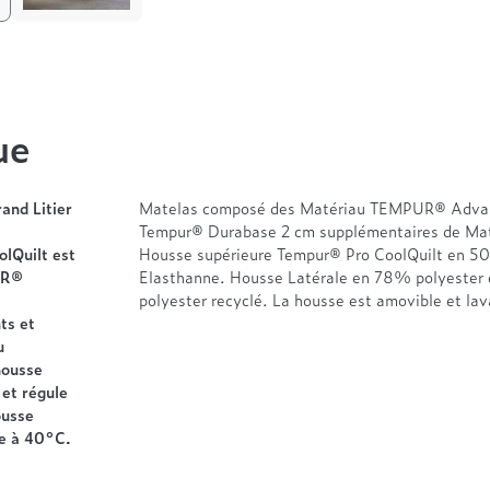
ue
and Litier
Matelas composé des Matériau TEMPUR® Advanc
Tempur® Durabase 2 cm supplémentaires de Mat
lQuilt est
Housse supérieure Tempur® Pro CoolQuilt en 
UR®
Elasthanne. Housse Latérale en 78% polyester
polyester recyclé. La housse est amovible et l
ts et
u
housse
 et régule
ousse
ne à 40°C.