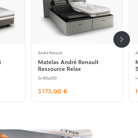
Andre Renault
A
t
Matelas André Renault
Ressource Relax
2x 80x200
1
3 173,00 €