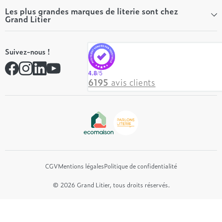
Tous les articles du Mag
Qui sommes-nous ?
Les plus grandes marques de literie sont chez
Grand Litier
Tous nos guides
Nos valeurs
Nos engagements
Tempur
On recrute ! 👋
Suivez-nous !
André Renault
Rejoindre notre réseau
Simmons
Contactez-nous
4.8
/5
Hôtel & Lodge
6195
avis clients
Beautyrest Luxury
Epeda
Tréca
Et bien plus encore...
CGV
Mentions légales
Politique de confidentialité
© 2026 Grand Litier, tous droits réservés.