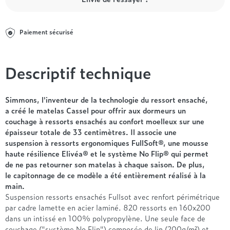
Entre 1000 et 1500€
Simmons
+ de 500€
+ de 1500€
- de 1000€
+ de 1500€
Nos sommiers par prix
Entre 1000 et 1500€
Paiement sécurisé
+ de 1500€
- de 1000€
Entre 1000 et 1500€
Descriptif technique
Nos matelas par marque
+ de 1000€
Alpen
André Renault
Simmons, l'inventeur de la technologie du ressort ensaché,
a créé le matelas Cassel pour offrir aux dormeurs un
Beautyrest Luxury
couchage à ressorts ensachés au confort moelleux sur une
Epeda
épaisseur totale de 33 centimètres. Il associe une
Ergotherm
suspension à ressorts ergonomiques FullSoft®, une mousse
Grand Litier
haute résilience Elivéa® et le système No Flip® qui permet
Hotel & Lodge
de ne pas retourner son matelas à chaque saison. De plus,
le capitonnage de ce modèle a été entièrement réalisé à la
Simmons
main.
Styldecor
Suspension ressorts ensachés Fullsot avec renfort périmétrique
Technilat
par cadre lamette en acier laminé. 820 ressorts en 160x200
Tempur
dans un intissé en 100% polypropylène. Une seule face de
couchage ("système No Flip") composée de lin (200g/m²) et