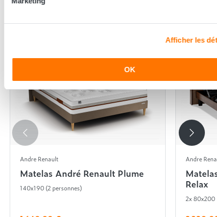
En complément de ce produit
Marketing
Afficher les dét
OK
Andre Renault
Andre Rena
Matelas André Renault Plume
Matela
Relax
140x190 (2 personnes)
2x 80x200