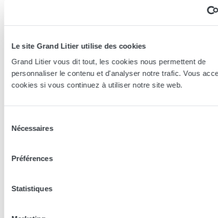
Le site Grand Litier utilise des cookies
Grand Litier vous dit tout, les cookies nous permettent de
personnaliser le contenu et d'analyser notre trafic. Vous acc
cookies si vous continuez à utiliser notre site web.
Essayer en magasin
Sélection
Nos conseillers spécialistes du bien-être sont à votre disposition
Nécessaires
du
en lieux de vente afin de vous guider au mieux vers la
consentement
technologie, le confort, et les modèles les plus adaptés à votre
sommeil...
Préférences
Trouver le magasin le plus proche
Statistiques