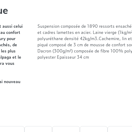
ue
 aussi celui
Suspension composée de 1890 ressorts ensachés 
 au confort
et cadres lamettes en acier. Laine vierge (1kg
ury pour
polyuréthane densité 42kg/m3.Cachemire, lin et
achés, de
piqué composé de 3 cm de mousse de confort sou
les plus
Dacron (300g/m²) composée de fibre 100% poly
alpaga et le
polyester Epaisseur 34 cm
ura vous
ai nouveau