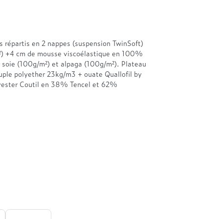
répartis en 2 nappes (suspension TwinSoft)
/m²) +4 cm de mousse viscoélastique en 100%
 soie (100g/m²) et alpaga (100g/m²). Plateau
ple polyether 23kg/m3 + ouate Quallofil by
ester Coutil en 38% Tencel et 62%