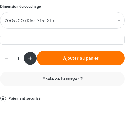
Dimension du couchage
Simmons
Entre 1000 et 1500€
Styldecor
+ de 1000€
Technilat
Tempur
Treca
Quantité
Ajouter au panier
Envie de l’essayer ?
Paiement sécurisé