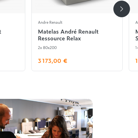
Andre Renault
A
t
Matelas André Renault
Ressource Relax
2x 80x200
1
3 173,00 €