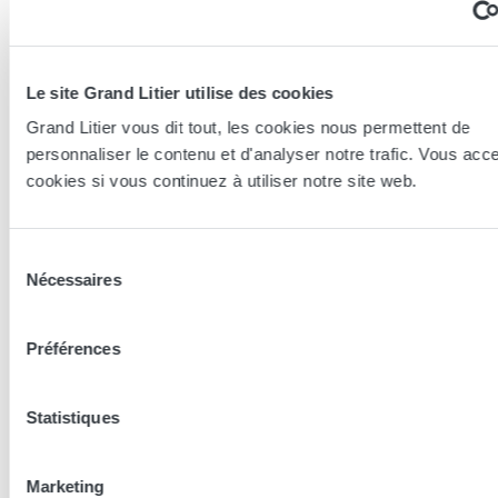
Le site Grand Litier utilise des cookies
Grand Litier vous dit tout, les cookies nous permettent de
personnaliser le contenu et d'analyser notre trafic. Vous acc
cookies si vous continuez à utiliser notre site web.
Essayer en magasin
Sélection
Nos conseillers spécialistes du bien-être sont à votre disposition
Nécessaires
du
en lieux de vente afin de vous guider au mieux vers la
technologie, le confort, et les modèles les plus adaptés à votre
consentement
sommeil...
Préférences
Trouver le magasin le plus proche
Statistiques
En complément de ce produit
Marketing