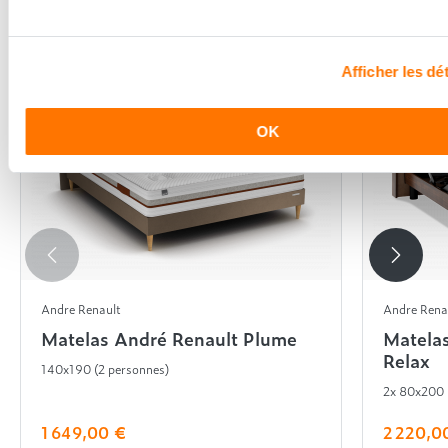
Afficher les dét
OK
Andre Renault
Andre Rena
Matelas André Renault Plume
Matela
Relax
140x190 (2 personnes)
2x 80x200
1 649,00 €
2 220,0