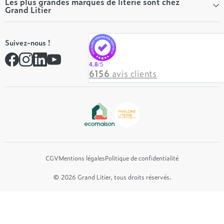
Qui sommes-nous ?
Les plus grandes marques de literie sont chez
Grand Litier
Tous nos guides
Nos valeurs
Nos engagements
Tempur
On recrute ! 👋
Suivez-nous !
André Renault
Rejoindre notre réseau
Simmons
Contactez-nous
4.8
/5
Hôtel & Lodge
6156
avis clients
Beautyrest Luxury
Epeda
Tréca
Et bien plus encore...
CGV
Mentions légales
Politique de confidentialité
© 2026 Grand Litier, tous droits réservés.