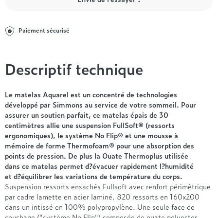
Entre 1000 et 1500€
Simmons
+ de 500€
+ de 1500€
- de 1000€
+ de 1500€
Nos sommiers par prix
Entre 1000 et 1500€
Paiement sécurisé
+ de 1500€
- de 1000€
Entre 1000 et 1500€
Descriptif technique
Nos matelas par marque
+ de 1000€
Alpen
André Renault
Le matelas Aquarel est un concentré de technologies
développé par Simmons au service de votre sommeil. Pour
Beautyrest Luxury
assurer un soutien parfait, ce matelas épais de 30
Epeda
centimètres allie une suspension FullSoft® (ressorts
Ergotherm
ergonomiques), le système No Flip® et une mousse à
Grand Litier
mémoire de forme Thermofoam® pour une absorption des
Hotel & Lodge
points de pression. De plus la Ouate Thermoplus utilisée
dans ce matelas permet d?évacuer rapidement l?humidité
Simmons
et d?équilibrer les variations de température du corps.
Styldecor
Suspension ressorts ensachés Fullsoft avec renfort périmètrique
Technilat
par cadre lamette en acier laminé. 820 ressorts en 160x200
Tempur
dans un intissé en 100% polypropylène. Une seule face de
couchage ("système No Flip") composée de ouate polyester