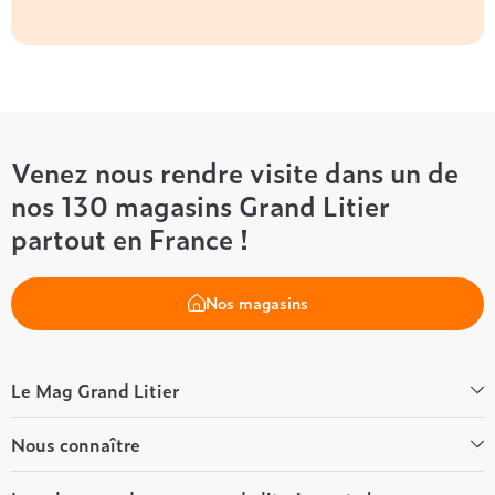
Venez nous rendre visite dans un de
nos 130 magasins Grand Litier
partout en France !
Nos magasins
Le Mag Grand Litier
Bien-être
Nous connaître
Conseils literie
Tous les articles du Mag