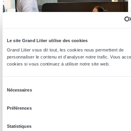
Le site Grand Litier utilise des cookies
Grand Litier vous dit tout, les cookies nous permettent de
personnaliser le contenu et d'analyser notre trafic. Vous acc
cookies si vous continuez à utiliser notre site web.
Essayer en magasin
Sélection
Nécessaires
du
Nos conseillers spécialistes du bien-être sont à votre disposition
consentement
en lieux de vente afin de vous guider au mieux vers la
Préférences
technologie, le confort, et les modèles les plus adaptés à votre
sommeil...
Statistiques
Trouver le magasin le plus proche