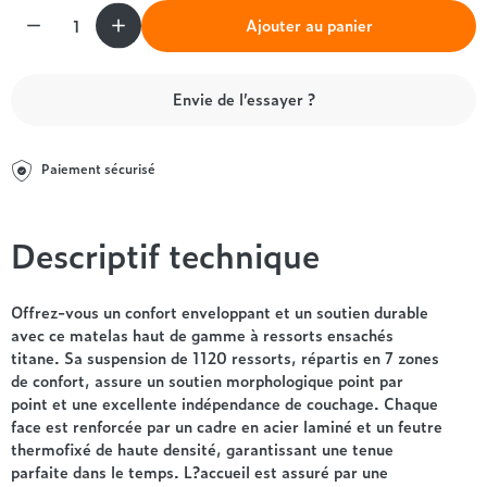
Entre 1000 et 1500€
Simmons
+ de 500€
+ de 1500€
Quantité
Ajouter au panier
- de 1000€
+ de 1500€
Nos sommiers par prix
Entre 1000 et 1500€
+ de 1500€
- de 1000€
Envie de l’essayer ?
Entre 1000 et 1500€
Nos matelas par marque
+ de 1000€
Paiement sécurisé
Alpen
André Renault
Beautyrest Luxury
Descriptif technique
Epeda
Ergotherm
Offrez-vous un confort enveloppant et un soutien durable
Grand Litier
avec ce matelas haut de gamme à ressorts ensachés
Hotel & Lodge
titane. Sa suspension de 1120 ressorts, répartis en 7 zones
Simmons
de confort, assure un soutien morphologique point par
point et une excellente indépendance de couchage. Chaque
Styldecor
face est renforcée par un cadre en acier laminé et un feutre
Technilat
thermofixé de haute densité, garantissant une tenue
Tempur
parfaite dans le temps. L?accueil est assuré par une