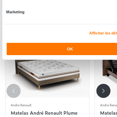
Marketing
En complément de ce produit
Afficher les dét
OK
Andre Renault
Andre Rena
Matelas André Renault Plume
Matela