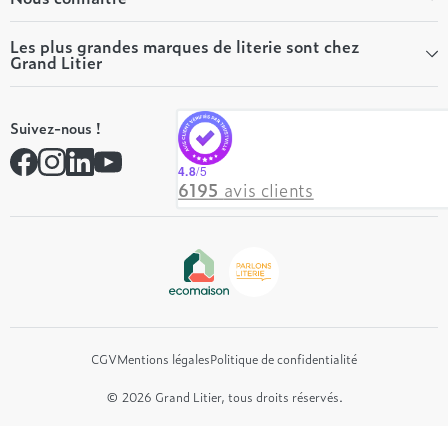
Conseils literie
Tous les articles du Mag
Qui sommes-nous ?
Les plus grandes marques de literie sont chez
Grand Litier
Tous nos guides
Nos valeurs
Nos engagements
Tempur
On recrute ! 👋
Suivez-nous !
André Renault
Rejoindre notre réseau
Simmons
Contactez-nous
4.8
/5
Hôtel & Lodge
6195
avis clients
Beautyrest Luxury
Epeda
Tréca
Et bien plus encore...
CGV
Mentions légales
Politique de confidentialité
© 2026 Grand Litier, tous droits réservés.