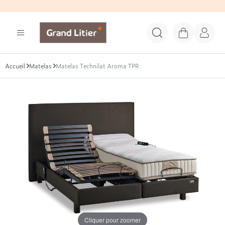
Grand Litier
Start search
Panier
Mon c
Accueil
Les matelas de la collection GRAND LITIER®
Les ensembles de lit de la collection GRAND LITIER
Les sommiers de la collection GRAND LITIER®
Les têtes de lit de la collection GRAND LITIER®
Les oreillers de la marque GRAND LITIER®
Les couettes de a collection GRAND LITIER®
Le linge de lit de la collection GRAND LITIER®
Les convertibles de la collection GRAND LITIER®
Matelas
Matelas Technilat Aroma TPR
Voir tous nos matelas
Voir tous nos ensembles de lit
Voir tous nos sommiers
Voir toutes nos têtes de lit
Voir tous nos oreillers
Voir toutes nos couettes
Voir tout notre linge de lit
Voir tous nos convertibles
Rechercher
Nos matelas par taille
Nos ensembles de lit par taille
Nos sommiers par taille
Nos types de têtes de lit
Nos oreillers par technologie
Nos couettes par dimensions
Le linge de lit et les protections de literie par tailles
Nos types de convertibles
90x190 (1 personne)
120x190 (1 personne)
90x190 (1 personne)
Arrondie
Naturel
220x240
90x190
Canapés convertibles
120x190 (1personne)
140x190 (2 personnes)
120x190 (1 personne)
Bois
Synthétique
260x240
120x190
Canapés convertibles 2 places
140x190 (2 personnes)
160x200 (Queen Size)
140x190 (2 personnes)
Capitonnée
280x240
140x190
Canapés convertibles 3 places
Nos oreillers par confort
160x200 (Queen Size)
180x200 (King Size)
160x200 (Queen Size)
Coussins de tête
200x200
160x200
Canapés convertibles 4 places
180x200 (King Size)
2x 80x200
180x200 (King Size)
Épurée
140x200
180x200
Convertibles compacts
Ferme
200x200 (King Size XL)
2x 90x200
200x200 (King Size XL)
Matelassée
200x200
Médium
Nos couettes par technologie
Nos convertibles par dimensions de couchage
2x 80x200
2x 100x200
2x 80x200
Panoramique
220x240
Moelleux
Cliquer pour zoomer
2x 90x200
2x 90x200
Sur-piquée
260x240