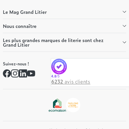
Le Mag Grand Litier
Bien-être
Nous connaître
Conseils literie
Tous les articles du Mag
Qui sommes-nous ?
Les plus grandes marques de literie sont chez
Grand Litier
Tous nos guides
Nos valeurs
Nos engagements
Tempur
On recrute ! 👋
Suivez-nous !
André Renault
Rejoindre notre réseau
Simmons
Contactez-nous
4.8
/5
Hôtel & Lodge
6232
avis clients
Beautyrest Luxury
Epeda
Tréca
Et bien plus encore...