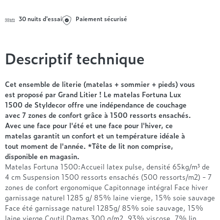
Entre 1000 et 1500€
Simmons
+ de 500€
+ de 1500€
- de 1000€
+ de 1500€
30 nuits d'essai
Paiement sécurisé
Nos sommiers par prix
Entre 1000 et 1500€
+ de 1500€
- de 1000€
Descriptif technique
Entre 1000 et 1500€
Nos matelas par marque
+ de 1000€
Alpen
Cet ensemble de literie (matelas + sommier + pieds) vous
André Renault
est proposé par Grand Litier ! Le matelas Fortuna Lux
1500 de Styldecor offre une indépendance de couchage
Beautyrest Luxury
avec 7 zones de confort grâce à 1500 ressorts ensachés.
Epeda
Avec une face pour l'été et une face pour l'hiver, ce
Ergotherm
matelas garantit un confort et un température idéale à
Grand Litier
tout moment de l'année. *Tête de lit non comprise,
disponible en magasin.
Hotel & Lodge
Matelas Fortuna 1500:Accueil latex pulse, densité 65kg/m³ de
Simmons
4 cm Suspension 1500 ressorts ensachés (500 ressorts/m2) - 7
Styldecor
zones de confort ergonomique Capitonnage intégral Face hiver
Technilat
garnissage naturel 1285 g/ 85% laine vierge, 15% soie sauvage
Face été garnissage naturel 1285g/ 85% soie sauvage, 15%
Tempur
laine vierge Coutil Damas 300 g/m2, 93% viscose, 7% lin