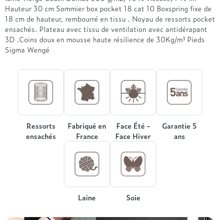
Treca
Hauteur 30 cm Sommier box pocket 18 cat 10 Boxspring fixe de
18 cm de hauteur, rembourré en tissu . Noyau de ressorts pocket
ensachés. Plateau avec tissu de ventilation avec antidérapant
3D .Coins doux en mousse haute résilience de 30Kg/m³ Pieds
Sigma Wengé
Ressorts
Fabriqué en
Face Été -
Garantie 5
ensachés
France
Face Hiver
ans
Laine
Soie