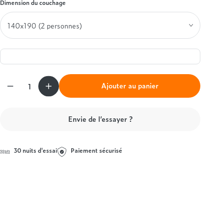
Dimension du couchage
Simmons
Entre 1000 et 1500€
Styldecor
+ de 1000€
Technilat
Tempur
Treca
Quantité
Ajouter au panier
Envie de l’essayer ?
30 nuits d'essai
Paiement sécurisé