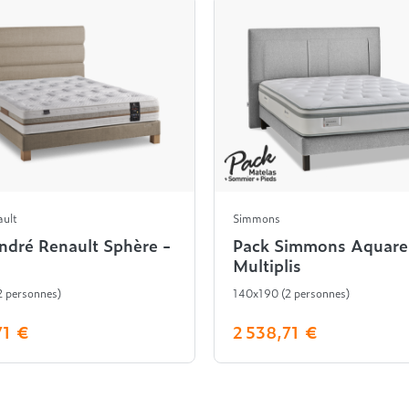
ault
Simmons
ndré Renault Sphère -
Pack Simmons Aquarel
Multiplis
 personnes)
140x190 (2 personnes)
71 €
2 538,71 €