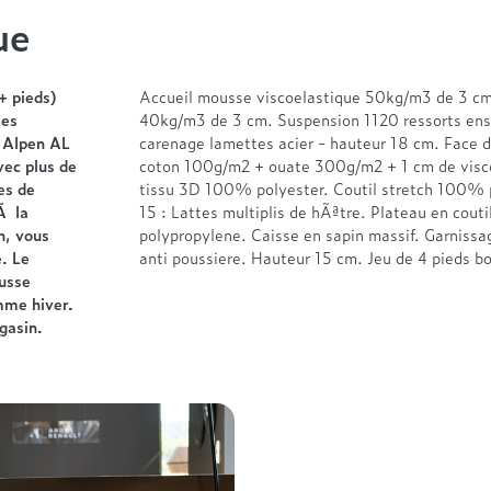
ue
+ pieds)
Accueil mousse viscoelastique 50kg/m3 de 3 c
les
40kg/m3 de 3 cm. Suspension 1120 ressorts ens
s Alpen AL
carenage lamettes acier - hauteur 18 cm. Face
vec plus de
coton 100g/m2 + ouate 300g/m2 + 1 cm de visc
es de
tissu 3D 100% polyester. Coutil stretch 100% 
Ã la
15 : Lattes multiplis de hÃªtre. Plateau en cou
n, vous
polypropylene. Caisse en sapin massif. Garnissa
. Le
anti poussiere. Hauteur 15 cm. Jeu de 4 pieds b
ousse
mme hiver.
gasin.