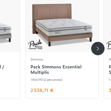
Simmons
A
 /
Pack Simmons Essentiel
Multiplis
S
140x190 (2 personnes)
1
2 538,71 €