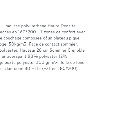
m + mousse polyurethane Haute Densite
aches en 160*200 - 7 zones de confort avec
 de couchage composee dâun plateau pique
ogel 50kg/m3. Face de contact sommier,
polyester. Hauteur 28 cm Sommier Grenoble
til antiderapant 88% polyester 12%
ge ouate polyester 300 g/mÂ². Toile de fond
ois clair diam 80 Ht15 (+2T en 180*200).