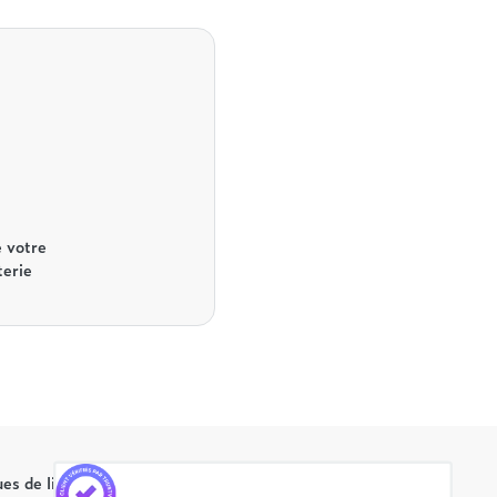
 votre
terie
es de literie