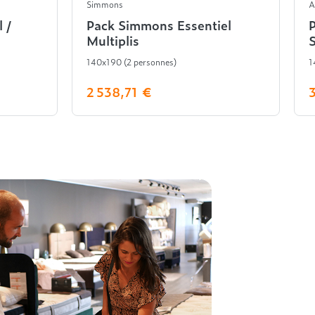
Simmons
A
 /
Pack Simmons Essentiel
Multiplis
S
140x190 (2 personnes)
1
2 538,71 €