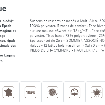
ue
+ pieds)*
Suspension ressorts ensachés « Multi Air ». 60
as Epeda
100% polyester. 5 zones de confort . Face hive
omogène et
sur une mousse =Sweet'air (18kg/m3) . Face été
hage
polyester. Tissu bande 75% polypropylène +25% 
nce, épais
Épaisseur totale 26 cm SOMMIER ASSOCIÉ NOYE
timale des
rigides - 12 lattes bois massif en 140x190 cm - 
PIEDS DE LIT- CYLINDRE - HAUTEUR 17 cm 
er Lagune,
se,