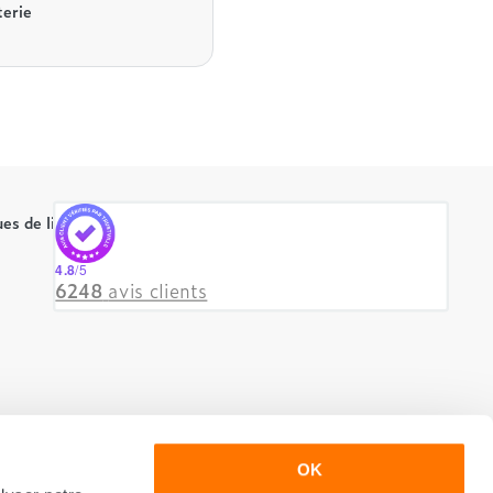
terie
es de literie
4.8
/5
6248
avis clients
OK