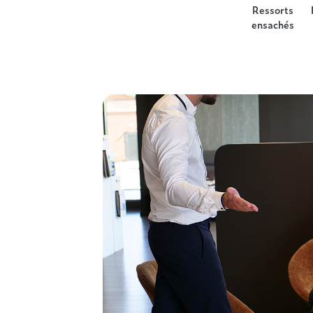
Ressorts
ensachés