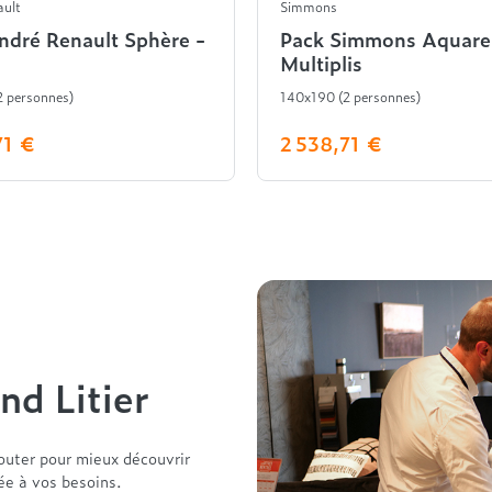
ault
Simmons
ndré Renault Sphère -
Pack Simmons Aquarel
Multiplis
 personnes)
140x190 (2 personnes)
71 €
2 538,71 €
nd Litier
outer pour mieux découvrir
tée à vos besoins.