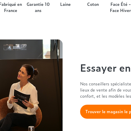
Fabriqué en
Garantie 10
Laine
Coton
Face Été -
France
ans
Face Hiver
Essayer e
Nos conseillers spécialist
lieux de vente afin de vou
confort, et les modèles le
Trouver le magasin le 