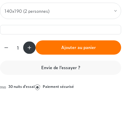
Simmons
Entre 1000 et 1500€
Styldecor
+ de 1000€
Technilat
Tempur
Treca
Quantité
Ajouter au panier
Envie de l’essayer ?
30 nuits d'essai
Paiement sécurisé