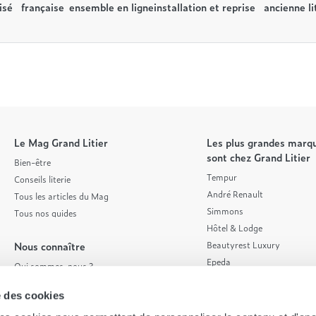
isé
française
ensemble en ligne
installation et reprise
ancienne li
Le Mag Grand Litier
Les plus grandes marqu
sont chez Grand Litier
Bien-être
Tempur
Conseils literie
André Renault
Tous les articles du Mag
Simmons
Tous nos guides
Hôtel & Lodge
Nous connaître
Beautyrest Luxury
Epeda
Qui sommes-nous ?
Tréca
Nos valeurs
se des cookies
Et bien plus encore...
Nos engagements