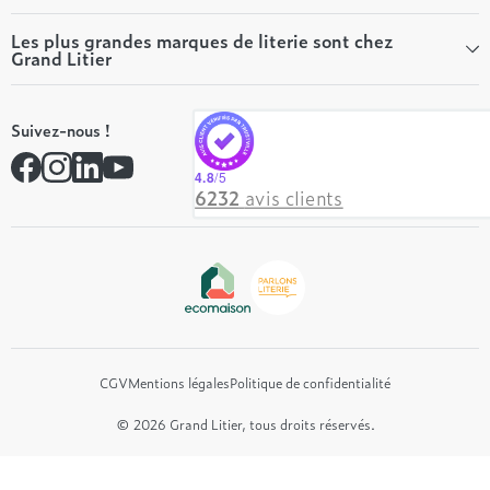
Conseils literie
Tous les articles du Mag
Qui sommes-nous ?
Les plus grandes marques de literie sont chez
Grand Litier
Tous nos guides
Nos valeurs
Nos engagements
Tempur
On recrute ! 👋
Suivez-nous !
André Renault
Rejoindre notre réseau
Simmons
Contactez-nous
4.8
/5
Hôtel & Lodge
6232
avis clients
Beautyrest Luxury
Epeda
Tréca
Et bien plus encore...
CGV
Mentions légales
Politique de confidentialité
© 2026 Grand Litier, tous droits réservés.