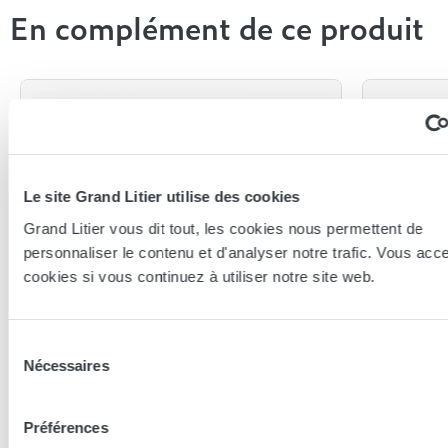
En complément de ce produit
Le site Grand Litier utilise des cookies
Grand Litier vous dit tout, les cookies nous permettent de
personnaliser le contenu et d'analyser notre trafic. Vous acc
cookies si vous continuez à utiliser notre site web.
Andre Renault
Andre Rena
Sélection
Nécessaires
Pack André Renault Plume -
Pack An
du
Dolatt
Dolatt
consentement
140x190 (2 personnes)
140x190 (2
Préférences