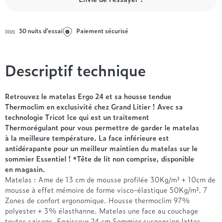
Entre 1000 et 1500€
Simmons
+ de 500€
+ de 1500€
- de 1000€
+ de 1500€
Nos sommiers par prix
Entre 1000 et 1500€
30 nuits d'essai
Paiement sécurisé
+ de 1500€
- de 1000€
Entre 1000 et 1500€
Descriptif technique
Nos matelas par marque
+ de 1000€
Alpen
André Renault
Retrouvez le matelas Ergo 24 et sa housse tendue
Thermoclim en exclusivité chez Grand Litier ! Avec sa
Beautyrest Luxury
technologie Tricot Ice qui est un traitement
Epeda
Thermorégulant pour vous permettre de garder le matelas
Ergotherm
à la meilleure température. La face inférieure est
Grand Litier
antidérapante pour un meilleur maintien du matelas sur le
Hotel & Lodge
sommier Essentiel ! *Tête de lit non comprise, disponible
en magasin.
Simmons
Matelas : Ame de 13 cm de mousse profilée 30Kg/m³ + 10cm de
Styldecor
mousse à effet mémoire de forme visco-élastique 50Kg/m³. 7
Technilat
Zones de confort ergonomique. Housse thermoclim 97%
Tempur
polyester + 3% élasthanne. Matelas une face au couchage
toutes saisons. Epaisseur 24 cm Sommier suspension lattes