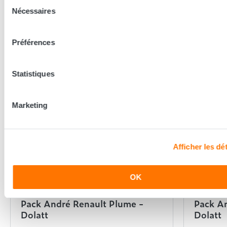
Sélection
Nécessaires
du
En complément de ce produit
consentement
Préférences
Statistiques
Marketing
Afficher les dét
OK
Andre Renault
Andre Rena
Pack André Renault Plume -
Pack An
Dolatt
Dolatt