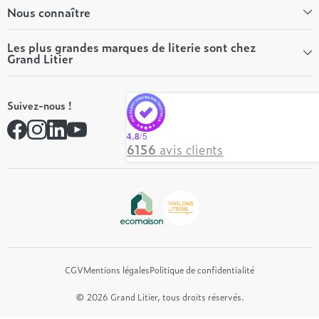
Bien-être
Nous connaître
Conseils literie
Tous les articles du Mag
Qui sommes-nous ?
Les plus grandes marques de literie sont chez
Grand Litier
Tous nos guides
Nos valeurs
Nos engagements
Tempur
On recrute ! 👋
Suivez-nous !
André Renault
Rejoindre notre réseau
Simmons
Contactez-nous
4.8
/5
Hôtel & Lodge
6156
avis clients
Beautyrest Luxury
Epeda
Tréca
Et bien plus encore...
CGV
Mentions légales
Politique de confidentialité
© 2026 Grand Litier, tous droits réservés.