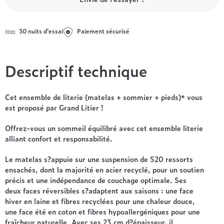
Entre 1000 et 1500€
Simmons
+ de 500€
+ de 1500€
- de 1000€
+ de 1500€
Nos sommiers par prix
Entre 1000 et 1500€
30 nuits d'essai
Paiement sécurisé
+ de 1500€
- de 1000€
Entre 1000 et 1500€
Descriptif technique
Nos matelas par marque
+ de 1000€
Alpen
André Renault
Cet ensemble de literie (matelas + sommier + pieds)* vous
est proposé par Grand Litier !
Beautyrest Luxury
Epeda
Offrez-vous un sommeil équilibré avec cet ensemble literie
Ergotherm
alliant confort et responsabilité.
Grand Litier
Le matelas s?appuie sur une suspension de 520 ressorts
Hotel & Lodge
ensachés, dont la majorité en acier recyclé, pour un soutien
Simmons
précis et une indépendance de couchage optimale. Ses
Styldecor
deux faces réversibles s?adaptent aux saisons : une face
Technilat
hiver en laine et fibres recyclées pour une chaleur douce,
une face été en coton et fibres hypoallergéniques pour une
Tempur
fraîcheur naturelle. Avec ses 23 cm d?épaisseur, il