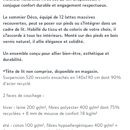
Treca
conjugue confort durable et engagement respectueux.
Le sommier Déco, équipé de 12 lattes massives
recouvertes, peut se poser sur pieds ou s?intégrer dans un
cadre de lit. Habillé du tissu et du coloris de votre choix, il
s?accorde à tous les intérieurs. Monté sur des pieds en bois
vernis naturel, il allie élégance et solidité.
Un ensemble conçu pour allier bien-être, esthétique et
durabilité.
*Tête de lit non comprise, disponible en magasin.
Suspension 520 ressorts ensachés en 140x190 cm dont 90%
d'acier recyclé
2 faces de couchage :
hiver : laine 200 gr/m², fibres polyester 400 gr/m² dont 75%
recyclées + 8 mm de mousse de confort 18 kg/m²
été : coton 100 gr/m², fibres hypoallergéniques 400 gr/m² +