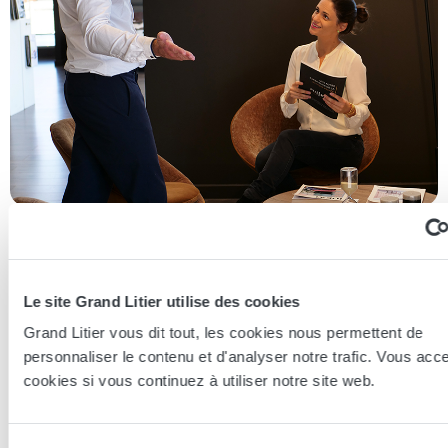
Essayer en magasin
Nos conseillers spécialistes du bien-être sont à votre disposition
Le site Grand Litier utilise des cookies
en lieux de vente afin de vous guider au mieux vers la
Grand Litier vous dit tout, les cookies nous permettent de
technologie, le confort, et les modèles les plus adaptés à votre
personnaliser le contenu et d'analyser notre trafic. Vous acc
sommeil...
cookies si vous continuez à utiliser notre site web.
Trouver le magasin le plus proche