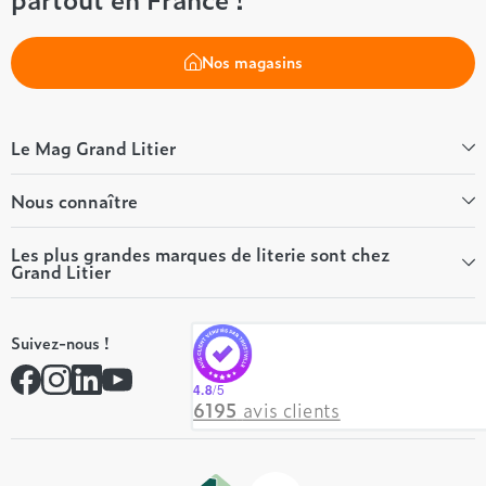
Nos magasins
Le Mag Grand Litier
Bien-être
Nous connaître
Conseils literie
Tous les articles du Mag
Qui sommes-nous ?
Les plus grandes marques de literie sont chez
Grand Litier
Tous nos guides
Nos valeurs
Nos engagements
Tempur
On recrute ! 👋
Suivez-nous !
André Renault
Rejoindre notre réseau
Simmons
Contactez-nous
4.8
/5
Hôtel & Lodge
6195
avis clients
Beautyrest Luxury
Epeda
Tréca