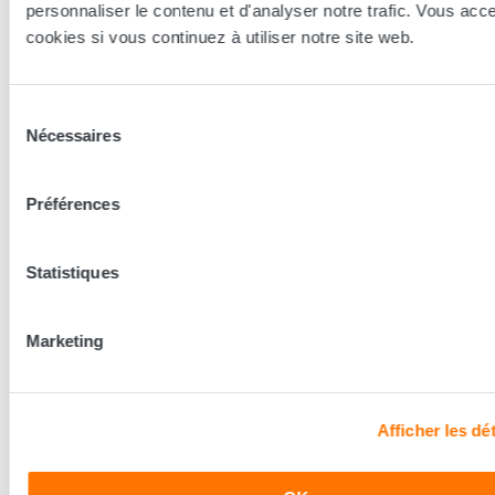
personnaliser le contenu et d'analyser notre trafic. Vous acc
cookies si vous continuez à utiliser notre site web.
Nos conseillers spécialistes du bien-être sont à votre disposition
en lieux de vente afin de vous guider au mieux vers la
technologie, le confort, et les modèles les plus adaptés à votre
Sélection
sommeil...
Nécessaires
du
consentement
Trouver le magasin le plus proche
Préférences
En complément de ce produit
Statistiques
Marketing
Afficher les dét