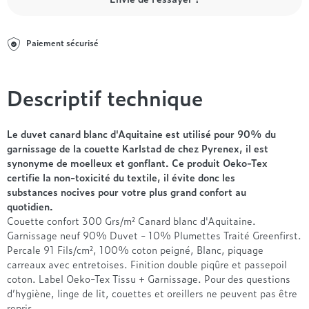
Entre 1000 et 1500€
Simmons
+ de 500€
+ de 1500€
- de 1000€
+ de 1500€
Nos sommiers par prix
Entre 1000 et 1500€
Paiement sécurisé
+ de 1500€
- de 1000€
Entre 1000 et 1500€
Descriptif technique
Nos matelas par marque
+ de 1000€
Alpen
André Renault
Le duvet canard blanc d'Aquitaine est utilisé pour 90% du
garnissage de la couette Karlstad de chez Pyrenex, il est
Beautyrest Luxury
synonyme de moelleux et gonflant. Ce produit Oeko-Tex
Epeda
certifie la non-toxicité du textile, il évite donc les
Ergotherm
substances nocives pour votre plus grand confort au
Grand Litier
quotidien.
Hotel & Lodge
Couette confort 300 Grs/m² Canard blanc d'Aquitaine.
Garnissage neuf 90% Duvet - 10% Plumettes Traité Greenfirst.
Simmons
Percale 91 Fils/cm², 100% coton peigné, Blanc, piquage
Styldecor
carreaux avec entretoises. Finition double piqûre et passepoil
Technilat
coton. Label Oeko-Tex Tissu + Garnissage. Pour des questions
Tempur
d’hygiène, linge de lit, couettes et oreillers ne peuvent pas être
repris.