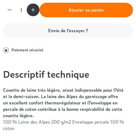
Entre 1000 et 1500€
Simmons
+ de 500€
+ de 1500€
Quantité
- de 1000€
+ de 1500€
Ajouter au panier
Nos sommiers par prix
Entre 1000 et 1500€
+ de 1500€
- de 1000€
Envie de l’essayer ?
Entre 1000 et 1500€
Nos matelas par marque
+ de 1000€
Alpen
Paiement sécurisé
André Renault
Beautyrest Luxury
Descriptif technique
Epeda
Ergotherm
Grand Litier
Couette de laine très légère, atout indispensable pour l?été
et la demi-saison. La laine des Alpes du garnissage offre
Hotel & Lodge
un excellent confort thermorégulateur et l?enveloppe en
Simmons
percale de coton contribue à la bonne respirabilité de cette
Styldecor
couette légère.
Technilat
100 % Laine des Alpes 200 g/m2 Enveloppe percale 100 %
coton
Tempur