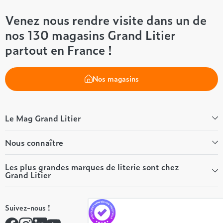
Venez nous rendre visite dans un de
nos 130 magasins Grand Litier
partout en France !
Nos magasins
Le Mag Grand Litier
Bien-être
Nous connaître
Conseils literie
Tous les articles du Mag
Qui sommes-nous ?
Les plus grandes marques de literie sont chez
Grand Litier
Tous nos guides
Nos valeurs
Nos engagements
Tempur
On recrute ! 👋
Suivez-nous !
André Renault
Rejoindre notre réseau
Simmons