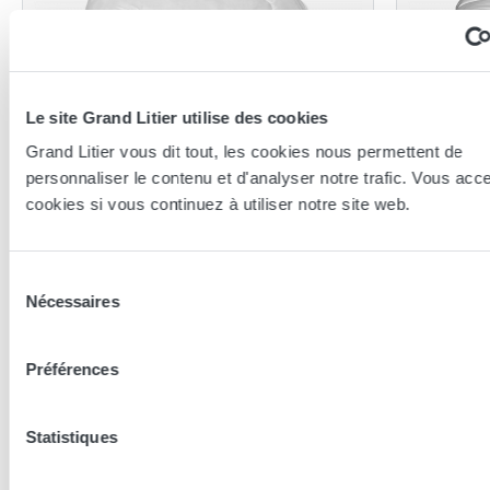
Le site Grand Litier utilise des cookies
Grand Litier vous dit tout, les cookies nous permettent de
personnaliser le contenu et d'analyser notre trafic. Vous acc
cookies si vous continuez à utiliser notre site web.
Brun de Vian-Tiran
Brun de Vi
Couette Brun de Vian Tiran
Couette
Camargue
Omega
Sélection
200x200
Nécessaires
du
consentement
690,80 €
405,53
Préférences
Les conseillers Grand Litier
Statistiques