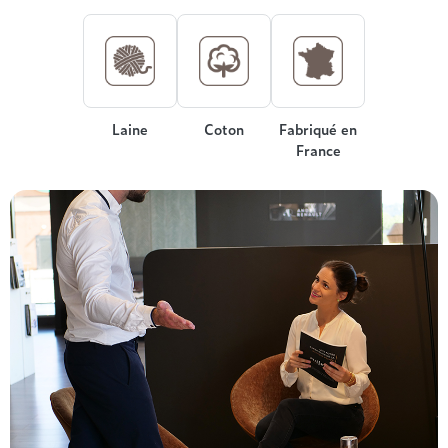
Treca
Laine
Coton
Fabriqué en
France