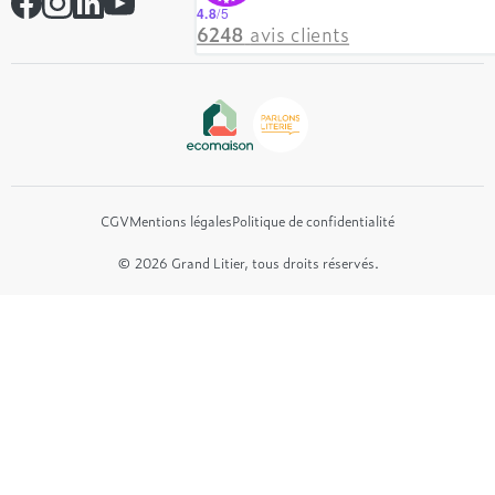
Contactez-nous
4.8
/5
Hôtel & Lodge
6248
avis clients
Beautyrest Luxury
Epeda
Tréca
Et bien plus encore...
CGV
Mentions légales
Politique de confidentialité
© 2026 Grand Litier, tous droits réservés.