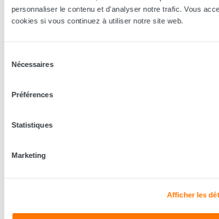
technologie, le confort, et les modèles les plus adaptés à votre
personnaliser le contenu et d'analyser notre trafic. Vous acc
sommeil...
cookies si vous continuez à utiliser notre site web.
Trouver le magasin le plus proche
Sélection
Nécessaires
du
Les conseillers Grand Litier
consentement
Préférences
Nos conseillers prennent le temps de vous écouter pour
mieux découvrir vos besoins et vous conseiller la literie
adaptée à vos besoins.
Statistiques
Découvrir les coulisses
Marketing
Afficher les dét