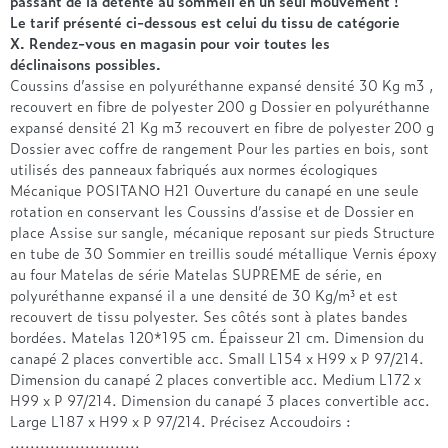
passant de la détente au sommeil en un seul mouvement !
Treca
Le tarif présenté ci-dessous est celui du tissu de catégorie
X. Rendez-vous en magasin pour voir toutes les
déclinaisons possibles.
Coussins d’assise en polyuréthanne expansé densité 30 Kg m3 ,
recouvert en fibre de polyester 200 g Dossier en polyuréthanne
expansé densité 21 Kg m3 recouvert en fibre de polyester 200 g
Dossier avec coffre de rangement Pour les parties en bois, sont
utilisés des panneaux fabriqués aux normes écologiques
Mécanique POSITANO H21 Ouverture du canapé en une seule
rotation en conservant les Coussins d’assise et de Dossier en
place Assise sur sangle, mécanique reposant sur pieds Structure
en tube de 30 Sommier en treillis soudé métallique Vernis époxy
au four Matelas de série Matelas SUPREME de série, en
polyuréthanne expansé il a une densité de 30 Kg/m³ et est
recouvert de tissu polyester. Ses côtés sont à plates bandes
bordées. Matelas 120*195 cm. Épaisseur 21 cm. Dimension du
canapé 2 places convertible acc. Small L154 x H99 x P 97/214.
Dimension du canapé 2 places convertible acc. Medium L172 x
H99 x P 97/214. Dimension du canapé 3 places convertible acc.
Large L187 x H99 x P 97/214. Précisez Accoudoirs :
..........................