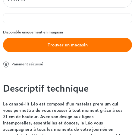
Entre 1000 et 1500€
Simmons
+ de 500€
+ de 1500€
- de 1000€
+ de 1500€
Nos sommiers par prix
Entre 1000 et 1500€
+ de 1500€
- de 1000€
Disponible uniquement en magasin
Entre 1000 et 1500€
Nos matelas par marque
+ de 1000€
Trouver un magasin
Alpen
André Renault
Paiement sécurisé
Beautyrest Luxury
Epeda
Ergotherm
Descriptif technique
Grand Litier
Hotel & Lodge
Le canapé-lit Léo est composé d'un matelas premium qui
Simmons
vous permettra de vous reposer à tout moment grâce à ses
Styldecor
21 cm de hauteur. Avec son design aux lignes
Technilat
intemporelles, essentielles et douces, le Léo vous
Tempur
accompagnera à tous les moments de votre journée en