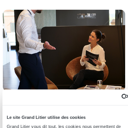
Essayer en magasin
Le site Grand Litier utilise des cookies
Nos conseillers spécialistes du bien-être sont à votre disposition
en lieux de vente afin de vous guider au mieux vers la
Grand Litier vous dit tout, les cookies nous permettent de