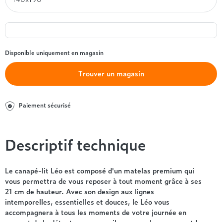
Entre 1000 et 1500€
Simmons
+ de 500€
+ de 1500€
- de 1000€
+ de 1500€
Nos sommiers par prix
Entre 1000 et 1500€
+ de 1500€
- de 1000€
Disponible uniquement en magasin
Entre 1000 et 1500€
Nos matelas par marque
+ de 1000€
Trouver un magasin
Alpen
André Renault
Paiement sécurisé
Beautyrest Luxury
Epeda
Ergotherm
Descriptif technique
Grand Litier
Hotel & Lodge
Le canapé-lit Léo est composé d'un matelas premium qui
Simmons
vous permettra de vous reposer à tout moment grâce à ses
Styldecor
21 cm de hauteur. Avec son design aux lignes
Technilat
intemporelles, essentielles et douces, le Léo vous
Tempur
accompagnera à tous les moments de votre journée en