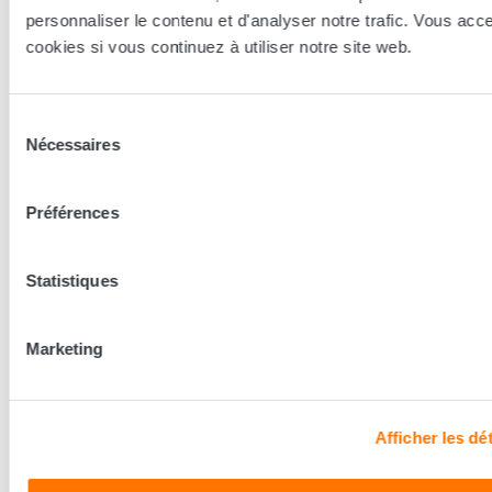
technologie, le confort, et les modèles les plus adaptés à votre
personnaliser le contenu et d'analyser notre trafic. Vous acc
sommeil...
cookies si vous continuez à utiliser notre site web.
Trouver le magasin le plus proche
Sélection
Nécessaires
du
Les conseillers Grand Litier
consentement
Préférences
Nos conseillers prennent le temps de vous écouter pour
mieux découvrir vos besoins et vous conseiller la literie
adaptée à vos besoins.
Statistiques
Découvrir les coulisses
Marketing
Afficher les dét