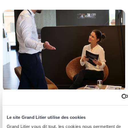
Essayer en magasin
Le site Grand Litier utilise des cookies
Nos conseillers spécialistes du bien-être sont à votre disposition
en lieux de vente afin de vous guider au mieux vers la
Grand Litier vous dit tout, les cookies nous permettent de