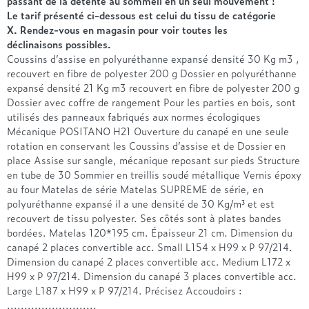
passant de la détente au sommeil en un seul mouvement !
Treca
Le tarif présenté ci-dessous est celui du tissu de catégorie
X. Rendez-vous en magasin pour voir toutes les
déclinaisons possibles.
Coussins d’assise en polyuréthanne expansé densité 30 Kg m3 ,
recouvert en fibre de polyester 200 g Dossier en polyuréthanne
expansé densité 21 Kg m3 recouvert en fibre de polyester 200 g
Dossier avec coffre de rangement Pour les parties en bois, sont
utilisés des panneaux fabriqués aux normes écologiques
Mécanique POSITANO H21 Ouverture du canapé en une seule
rotation en conservant les Coussins d’assise et de Dossier en
place Assise sur sangle, mécanique reposant sur pieds Structure
en tube de 30 Sommier en treillis soudé métallique Vernis époxy
au four Matelas de série Matelas SUPREME de série, en
polyuréthanne expansé il a une densité de 30 Kg/m³ et est
recouvert de tissu polyester. Ses côtés sont à plates bandes
bordées. Matelas 120*195 cm. Épaisseur 21 cm. Dimension du
canapé 2 places convertible acc. Small L154 x H99 x P 97/214.
Dimension du canapé 2 places convertible acc. Medium L172 x
H99 x P 97/214. Dimension du canapé 3 places convertible acc.
Large L187 x H99 x P 97/214. Précisez Accoudoirs :
..........................