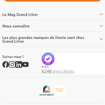
Le Mag Grand Litier
Bien-être
Nous connaître
Conseils literie
Tous les articles du Mag
Qui sommes-nous ?
Les plus grandes marques de literie sont chez
Grand Litier
Tous nos guides
Nos valeurs
Nos engagements
Tempur
On recrute ! 👋
Suivez-nous !
André Renault
Rejoindre notre réseau
Simmons
Contactez-nous
4.8
/5
Hôtel & Lodge
6248
avis clients
Beautyrest Luxury
Epeda
Tréca
Et bien plus encore...