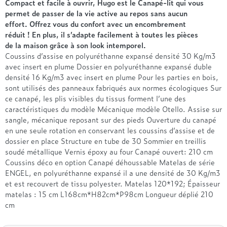
Entre 1000 et 1500€
Simmons
Compact et facile à ouvrir, Hugo est le Canapé-lit qui vous
+ de 500€
+ de 1500€
permet de passer de la vie active au repos sans aucun
- de 1000€
+ de 1500€
effort. Offrez vous du confort avec un encombrement
Nos sommiers par prix
Entre 1000 et 1500€
réduit ! En plus, il s’adapte facilement à toutes les pièces
+ de 1500€
- de 1000€
de la maison grâce à son look intemporel.
Coussins d’assise en polyuréthanne expansé densité 30 Kg/m3
Entre 1000 et 1500€
avec insert en plume Dossier en polyuréthanne expansé duble
Nos matelas par marque
+ de 1000€
densité 16 Kg/m3 avec insert en plume Pour les parties en bois,
Alpen
sont utilisés des panneaux fabriqués aux normes écologiques Sur
André Renault
ce canapé, les plis visibles du tissus forment l’une des
caractéristiques du modèle Mécanique modèle Otello. Assise sur
Beautyrest Luxury
sangle, mécanique reposant sur des pieds Ouverture du canapé
Epeda
en une seule rotation en conservant les coussins d’assise et de
Ergotherm
dossier en place Structure en tube de 30 Sommier en treillis
Grand Litier
soudé métallique Vernis époxy au four Canapé ouvert: 210 cm
Hotel & Lodge
Coussins déco en option Canapé déhoussable Matelas de série
ENGEL, en polyuréthanne expansé il a une densité de 30 Kg/m3
Simmons
et est recouvert de tissu polyester. Matelas 120*192; Épaisseur
Styldecor
matelas : 15 cm L168cm*H82cm*P98cm Longueur déplié 210
Technilat
cm
Tempur