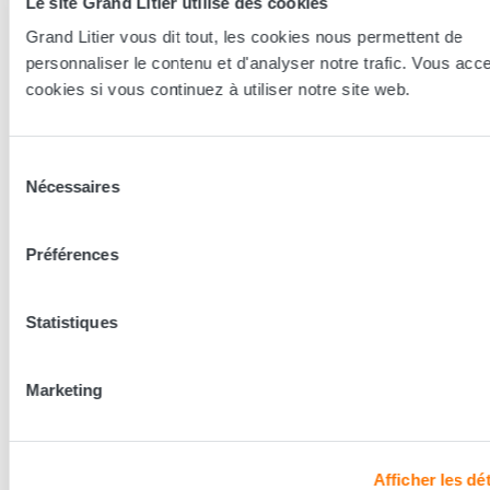
Le site Grand Litier utilise des cookies
Nos conseillers spécialistes du bien-être sont à votre disposition
Grand Litier vous dit tout, les cookies nous permettent de
en lieux de vente afin de vous guider au mieux vers la
personnaliser le contenu et d'analyser notre trafic. Vous acc
technologie, le confort, et les modèles les plus adaptés à votre
cookies si vous continuez à utiliser notre site web.
sommeil...
Trouver le magasin le plus proche
Sélection
Nécessaires
du
consentement
Les conseillers Grand Litier
Préférences
Nos conseillers prennent le temps de vous écouter pour
Statistiques
mieux découvrir vos besoins et vous conseiller la literie
adaptée à vos besoins.
Marketing
Découvrir les coulisses
Afficher les dét