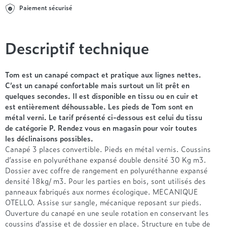
Entre 1000 et 1500€
Simmons
+ de 500€
+ de 1500€
Paiement sécurisé
- de 1000€
+ de 1500€
Nos sommiers par prix
Entre 1000 et 1500€
+ de 1500€
Descriptif technique
- de 1000€
Entre 1000 et 1500€
Nos matelas par marque
+ de 1000€
Tom est un canapé compact et pratique aux lignes nettes.
Alpen
C’est un canapé confortable mais surtout un lit prêt en
quelques secondes. Il est disponible en tissu ou en cuir et
André Renault
est entièrement déhoussable. Les pieds de Tom sont en
Beautyrest Luxury
métal verni. Le tarif présenté ci-dessous est celui du tissu
Epeda
de catégorie P. Rendez vous en magasin pour voir toutes
Ergotherm
les déclinaisons possibles.
Grand Litier
Canapé 3 places convertible. Pieds en métal vernis. Coussins
d’assise en polyuréthane expansé double densité 30 Kg m3.
Hotel & Lodge
Dossier avec coffre de rangement en polyuréthanne expansé
Simmons
densité 18kg/ m3. Pour les parties en bois, sont utilisés des
Styldecor
panneaux fabriqués aux normes écologique. MECANIQUE
Technilat
OTELLO. Assise sur sangle, mécanique reposant sur pieds.
Ouverture du canapé en une seule rotation en conservant les
Tempur
coussins d’assise et de dossier en place. Structure en tube de