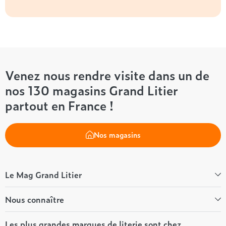
Venez nous rendre visite dans un de
nos 130 magasins Grand Litier
partout en France !
Nos magasins
Le Mag Grand Litier
Bien-être
Nous connaître
Conseils literie
Tous les articles du Mag
Qui sommes-nous ?
Les plus grandes marques de literie sont chez