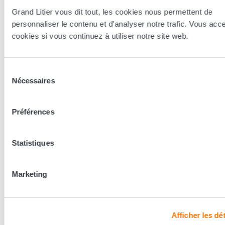
Grand Litier vous dit tout, les cookies nous permettent de
personnaliser le contenu et d'analyser notre trafic. Vous acc
cookies si vous continuez à utiliser notre site web.
Sélection
Nécessaires
du
consentement
Préférences
Essayer en magasin
Statistiques
Nos conseillers spécialistes du bien-être sont à votre disposition
en lieux de vente afin de vous guider au mieux vers la
Marketing
technologie, le confort, et les modèles les plus adaptés à votre
sommeil...
Afficher les dét
Trouver le magasin le plus proche